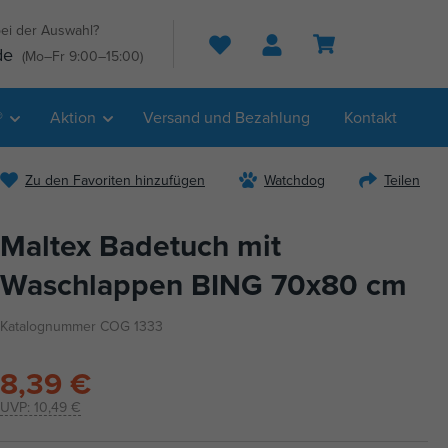
ei der Auswahl?
Suche
de
(Mo–Fr 9:00–15:00)
®
Aktion
Versand und Bezahlung
Kontakt
Zu den Favoriten hinzufügen
Watchdog
Teilen
Maltex Badetuch mit
Waschlappen BING 70x80 cm
Katalognummer COG 1333
8,39 €
UVP:
10,49 €