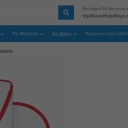
Benötigen Sie Beratung b
top4toys@top4toys.
Für Mädchen
Für Babys
Bausteine und LEGO
hwämme