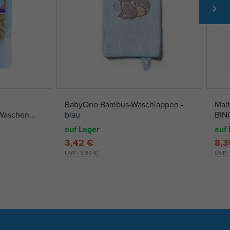
BabyOno Bambus-Waschlappen -
Mal
Waschen
blau
BIN
auf Lager
auf 
3,42 €
8,3
UVP:
3,99 €
UVP: