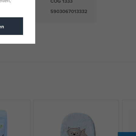
eiten,
COG 1333
mmer
5903067013332
en