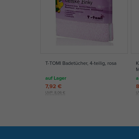
T-TOMI Badetücher, 4-teilig, rosa
K
M
K
auf Lager
a
7,92 €
8
UVP:
8,06 €
U