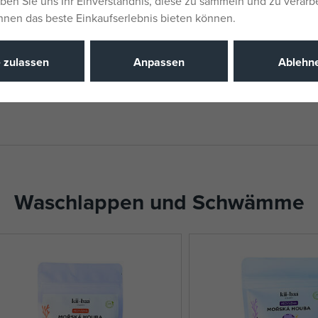
eben Sie uns Ihr Einverständnis, diese zu sammeln und zu verarb
Katalognu
Ihnen das beste Einkaufserlebnis bieten können.
m Hasen
EAN
e zulassen
Anpassen
Ablehn
Waschlappen und Schwämme