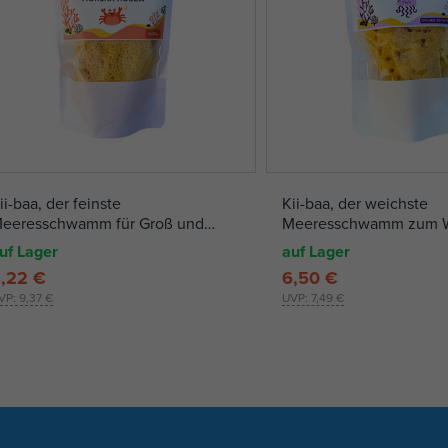
ii-baa, der feinste
Kii-baa, der weichste
eeresschwamm für Groß und
Meeresschwamm zum 
lein
von Babys
uf Lager
auf Lager
,22 €
6,50 €
VP:
9,37 €
UVP:
7,49 €