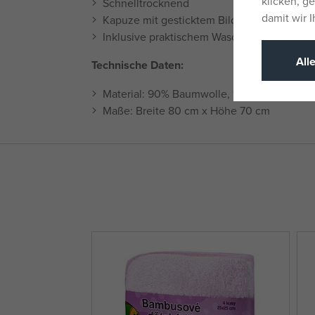
klicken, g
Schnelltrocknend
damit wir 
Kapuze mit gesticktem Bild von BING, de
Inklusive praktischem Waschlappen
All
Technische Daten:
Material: 90% Baumwolle, 10% Polyester
Maße: Breite 80 cm x Höhe 70 cm