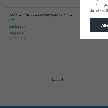
klicken, g
damit wir 
Boon – GRASS – Rasentropfer klein –
Grau
All
auf Lager
24,07 €
UVP:
30,09 €
BOON