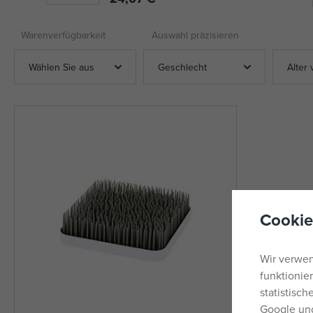
Warenverfügbarkeit
Auswahl präzisieren
Wählen Sie aus
Geschlecht
Alter 
Cookie
Wir verwen
funktionie
statistisc
Google und