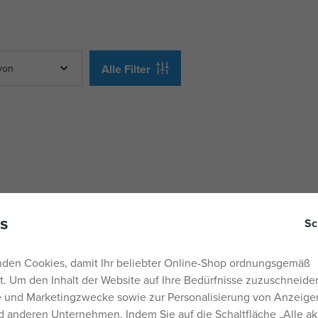
von
Alle Filter
s
Sc
den Cookies, damit Ihr beliebter Online-Shop ordnungsgemäß
rt. Um den Inhalt der Website auf Ihre Bedürfnisse zuzuschneiden
he und Marketingzwecke sowie zur Personalisierung von Anzeige
 anderen Unternehmen. Indem Sie auf die Schaltfläche „Alle ak