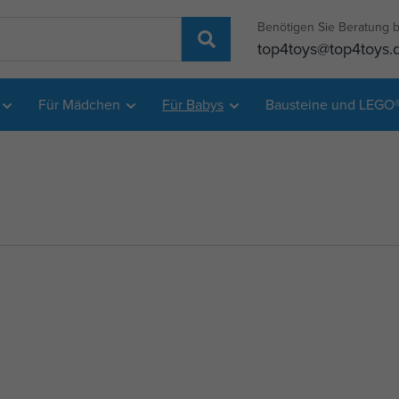
Benötigen Sie Beratung b
top4toys@top4toys.
Für Mädchen
Für Babys
Bausteine und LEGO