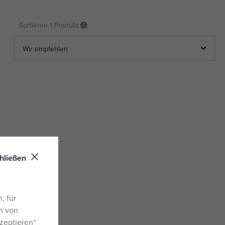
Sortieren
1 Produkt
hließen
, für
n von
zeptieren“