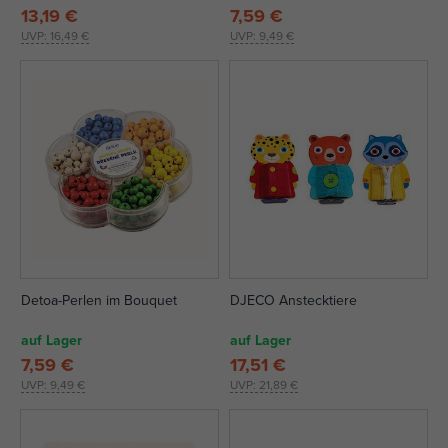
13,19 €
7,59 €
UVP:
16,49 €
UVP:
9,49 €
Detoa-Perlen im Bouquet
DJECO Anstecktiere
auf Lager
auf Lager
7,59 €
17,51 €
UVP:
9,49 €
UVP:
21,89 €