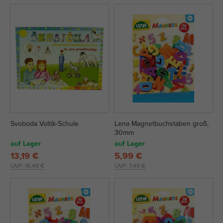
Svoboda Voltík-Schule
Lena Magnetbuchstaben groß,
30mm
auf Lager
auf Lager
13,19 €
5,99 €
UVP:
16,49 €
UVP:
7,49 €