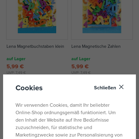
Lena Magnetbuchstaben klein
Lena Magnetische Zahlen
auf Lager
auf Lager
5,99 €
5,99 €
UVP:
7,49 €
UVP:
7,49 €
Cookies
Schließen
Wir verwenden Cookies, damit Ihr beliebter
Online-Shop ordnungsgemäß funktioniert. Um
den Inhalt der Website auf Ihre Bedürfnisse
zuzuschneiden, für statistische und
Marketingzwecke sowie zur Personalisierung von