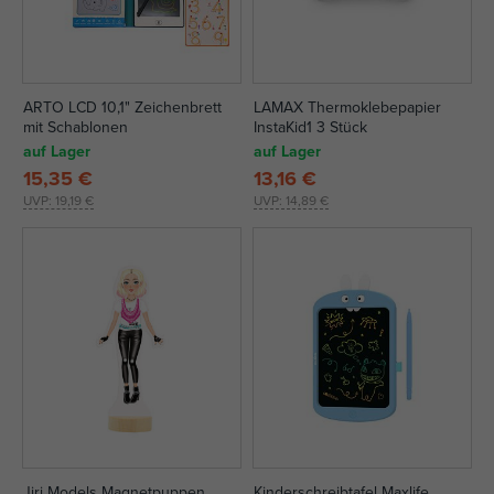
ARTO LCD 10,1" Zeichenbrett
LAMAX Thermoklebepapier
mit Schablonen
InstaKid1 3 Stück
auf Lager
auf Lager
15,35 €
13,16 €
UVP:
19,19 €
UVP:
14,89 €
Jiri Models Magnetpuppen
Kinderschreibtafel Maxlife