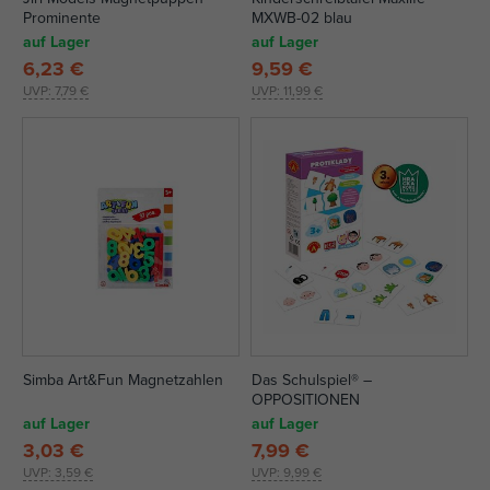
Prominente
MXWB-02 blau
auf Lager
auf Lager
6,23 €
9,59 €
UVP:
7,79 €
UVP:
11,99 €
Simba Art&Fun Magnetzahlen
Das Schulspiel® –
OPPOSITIONEN
auf Lager
auf Lager
3,03 €
7,99 €
UVP:
3,59 €
UVP:
9,99 €