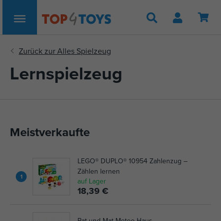
Suche
Lernspielzeug
Meistverkaufte
LEGO® DUPLO® 10954 Zahlenzug –
Zählen lernen
1
auf Lager
18,39 €
Pat und Mat Meteo Haus