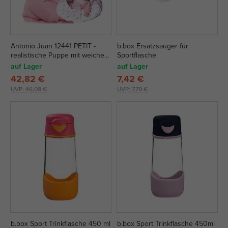
Antonio Juan 12441 PETIT -
b.box Ersatzsauger für
realistische Puppe mit weichem
Sportflasche
Stoffkörper - 27 cm
auf Lager
auf Lager
42,82 €
7,42 €
UVP:
46,08 €
UVP:
7,79 €
b.box Sport Trinkflasche 450 ml
b.box Sport Trinkflasche 450ml