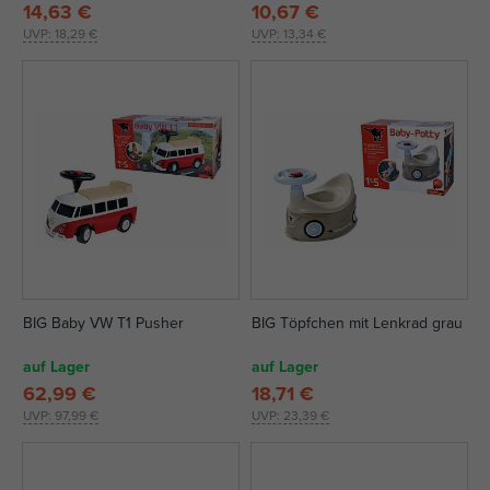
14,63 €
10,67 €
UVP:
18,29 €
UVP:
13,34 €
BIG Baby VW T1 Pusher
BIG Töpfchen mit Lenkrad grau
auf Lager
auf Lager
62,99 €
18,71 €
UVP:
97,99 €
UVP:
23,39 €