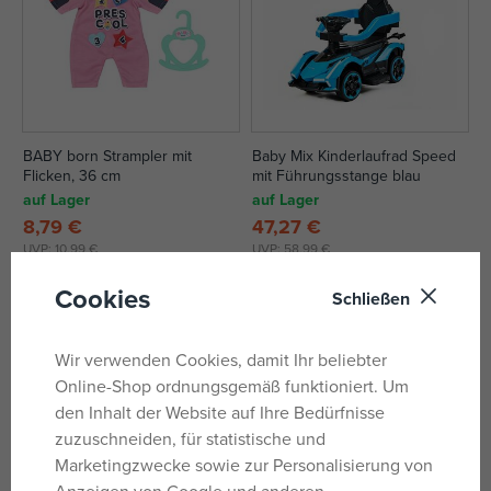
BABY born Strampler mit
Baby Mix Kinderlaufrad Speed
Flicken, 36 cm
mit Führungsstange blau
auf Lager
auf Lager
8,79 €
47,27 €
UVP:
10,99 €
UVP:
58,99 €
Cookies
Schließen
-13%
Wir verwenden Cookies, damit Ihr beliebter
Online-Shop ordnungsgemäß funktioniert. Um
den Inhalt der Website auf Ihre Bedürfnisse
zuzuschneiden, für statistische und
Marketingzwecke sowie zur Personalisierung von