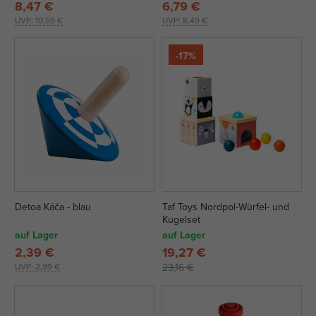
8,47 €
6,79 €
UVP:
10,59 €
UVP:
8,49 €
-17%
Detoa Káča - blau
Taf Toys Nordpol-Würfel- und
Kugelset
auf Lager
auf Lager
2,39 €
19,27 €
UVP:
2,99 €
23,16 €