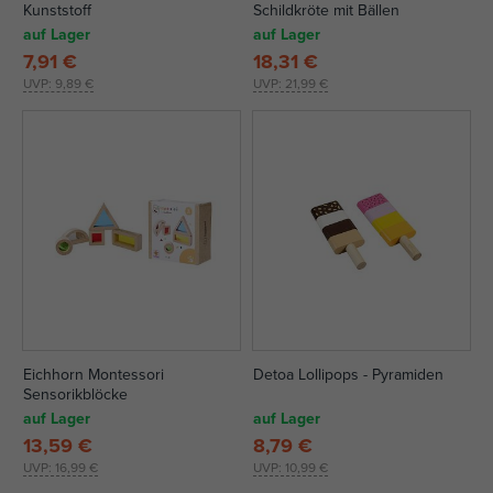
Kunststoff
Schildkröte mit Bällen
auf Lager
auf Lager
7,91 €
18,31 €
UVP:
9,89 €
UVP:
21,99 €
Eichhorn Montessori
Detoa Lollipops - Pyramiden
Sensorikblöcke
auf Lager
auf Lager
13,59 €
8,79 €
UVP:
16,99 €
UVP:
10,99 €