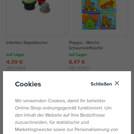
Infantino Stapelbecher
Playgro - Weiche
Schaumstoffwürfel
auf Lager
auf Lager
4,39 €
8,47 €
UVP:
5,49 €
UVP:
10,59 €
Cookies
Schließen
Wir verwenden Cookies, damit Ihr beliebter
Online-Shop ordnungsgemäß funktioniert. Um
den Inhalt der Website auf Ihre Bedürfnisse
zuzuschneiden, für statistische und
Marketingzwecke sowie zur Personalisierung von