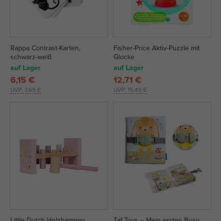
Rappa Contrast-Karten,
Fisher-Price Aktiv-Puzzle mit
schwarz-weiß
Glocke
auf Lager
auf Lager
6,15 €
12,71 €
UVP:
7,69 €
UVP:
15,49 €
Little Dutch Holzhammer
Taf Toys – Mein erstes Busy