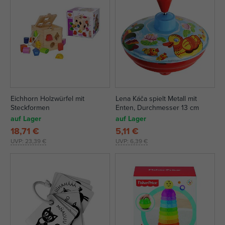
Eichhorn Holzwürfel mit
Lena Káča spielt Metall mit
Steckformen
Enten, Durchmesser 13 cm
auf Lager
auf Lager
18,71 €
5,11 €
UVP:
23,39 €
UVP:
6,39 €