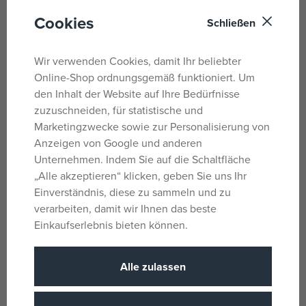
5,09 €
5,09 €
Cookies
Schließen
UVP:
6,04 €
UVP:
6,19 €
Wir verwenden Cookies, damit Ihr beliebter
Online-Shop ordnungsgemäß funktioniert. Um
den Inhalt der Website auf Ihre Bedürfnisse
zuzuschneiden, für statistische und
Marketingzwecke sowie zur Personalisierung von
Anzeigen von Google und anderen
Unternehmen. Indem Sie auf die Schaltfläche
„Alle akzeptieren“ klicken, geben Sie uns Ihr
Einverständnis, diese zu sammeln und zu
Oxybag Trainingstasche -
Oxybag Trainingstasche – OXY
verarbeiten, damit wir Ihnen das beste
Traktor
Style Mini Butterfly
Einkaufserlebnis bieten können.
auf Lager
auf Lager
5,47 €
5,09 €
UVP:
6,84 €
UVP:
6,04 €
Alle zulassen
Nachricht