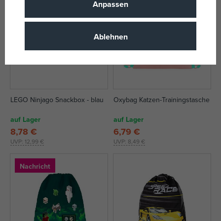
Anpassen
Ablehnen
LEGO Ninjago Snackbox - blau
Oxybag Katzen-Trainingstasche
auf Lager
auf Lager
8,78 €
6,79 €
UVP:
12,99 €
UVP:
8,49 €
Nachricht