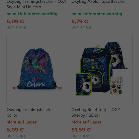
Oxybag Trainingstasche – OXY
Oxybag Axolotl Sporttasche
Style Mini Unicorn
beim Lieferanten vorrätig
beim Lieferanten vorrätig
5,09 €
6,79 €
UVP:
6,04 €
UVP:
8,49 €
Oxybag Trainingstasche –
Oxybag Set 4-teilig - OXY
Kolibri
Sherpy Fußball
nicht auf Lager
nicht auf Lager
5,09 €
81,59 €
UVP:
6,04 €
UVP:
101,99 €