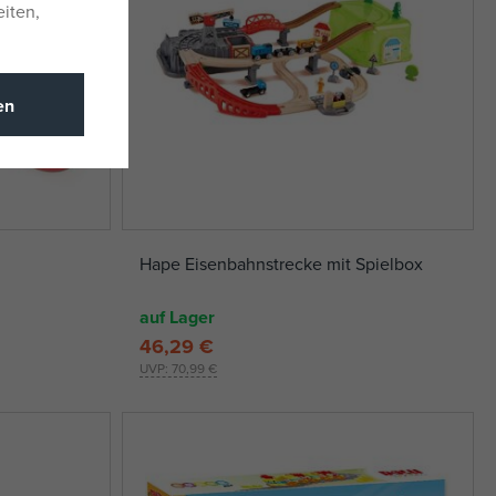
eiten,
en
Hape Eisenbahnstrecke mit Spielbox
auf Lager
46,29 €
UVP:
70,99 €