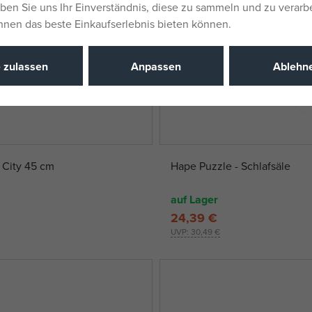
eben Sie uns Ihr Einverständnis, diese zu sammeln und zu verarb
Ihnen das beste Einkaufserlebnis bieten können.
e zulassen
Anpassen
Ablehn
n City 45 cm
Hape Puzzle - Schlafsäle
auf Lager
24,39 €
UVP:
30,49 €