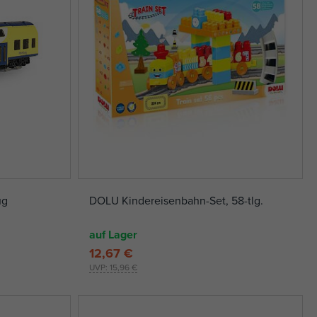
ug
DOLU Kindereisenbahn-Set, 58-tlg.
auf Lager
12,67 €
UVP:
15,96 €