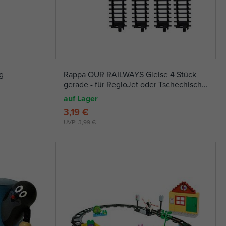
g
Rappa OUR RAILWAYS Gleise 4 Stück
gerade - für RegioJet oder Tschechische
Bahnen
auf Lager
3,19 €
UVP:
3,99 €