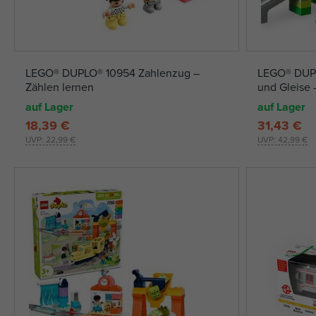
LEGO® DUPLO® 10954 Zahlenzug –
LEGO® DUPL
Zählen lernen
und Gleise 
auf Lager
auf Lager
18,39 €
31,43 €
UVP:
22,99 €
UVP:
42,99 €