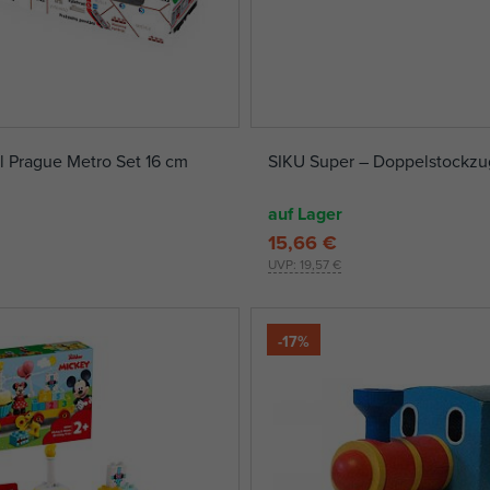
 Prague Metro Set 16 cm
SIKU Super – Doppelstockzu
auf Lager
15,66 €
UVP:
19,57 €
-17%