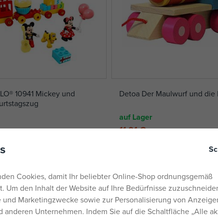
O® 10941 Mickey und
Detoa Der Maulwurf und die
urtstagszug
auf Lager
11,91 €
14,39 €
s
Sc
den Cookies, damit Ihr beliebter Online-Shop ordnungsgemäß
rt. Um den Inhalt der Website auf Ihre Bedürfnisse zuzuschneiden
he und Marketingzwecke sowie zur Personalisierung von Anzeige
 anderen Unternehmen. Indem Sie auf die Schaltfläche „Alle ak