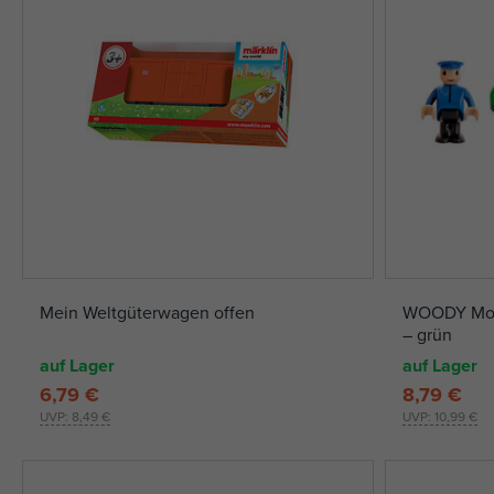
Mein Weltgüterwagen offen
WOODY Mode
– grün
auf Lager
auf Lager
6,79 €
8,79 €
UVP:
8,49 €
UVP:
10,99 €