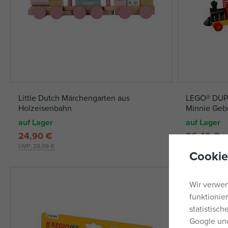
Little Dutch Märchengarten aus
LEGO® DUPL
Holzeisenbahn
Minnie Geb
auf Lager
auf Lager
24,90 €
26,49 €
UVP:
28,99 €
UVP:
39,99 €
Cookie
Wir verwen
funktionie
statistisc
Google und