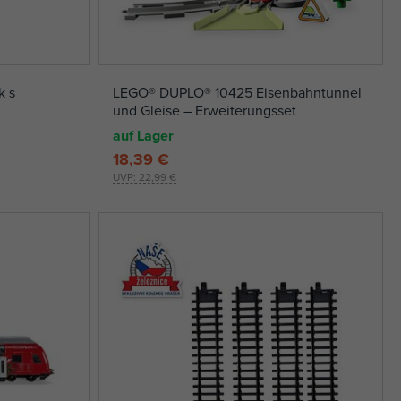
k s
LEGO® DUPLO® 10425 Eisenbahntunnel
und Gleise – Erweiterungsset
auf Lager
18,39 €
UVP:
22,99 €