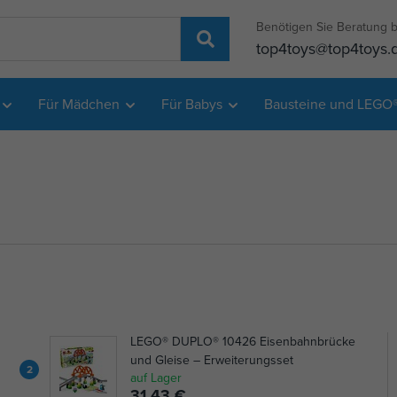
Benötigen Sie Beratung b
top4toys@top4toys.
Für Mädchen
Für Babys
Bausteine und LEGO
LEGO® DUPLO® 10426 Eisenbahnbrücke
und Gleise – Erweiterungsset
2
auf Lager
31,43 €