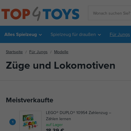
Alles Spielzeug
Spielzeug für draußen
Für Jungs
Startseite
Für Jungs
Modelle
Züge und Lokomotiven
Meistverkaufte
LEGO® DUPLO® 10954 Zahlenzug –
Zählen lernen
1
auf Lager
18,39 €