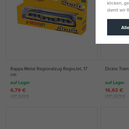
klicken, g
damit wir 
All
Rappa Metal Regionalzug RegioJet, 17
Dickie Trai
cm
auf Lager
auf Lager
6,79 €
16,63 €
UVP:
8,49 €
UVP:
20,79 €