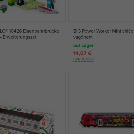
O® 10426 Eisenbahnbrücke
BIG Power Worker Mini vláče
– Erweiterungsset
vagónem
auf Lager
14,07 €
UVP:
16,99 €