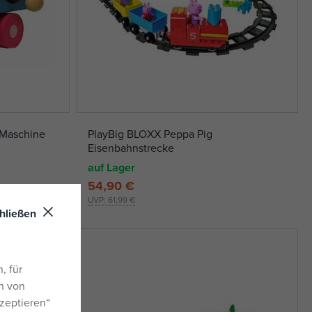
 Maschine
PlayBig BLOXX Peppa Pig
Eisenbahnstrecke
auf Lager
54,90 €
UVP:
61,99 €
hließen
, für
n von
zeptieren“