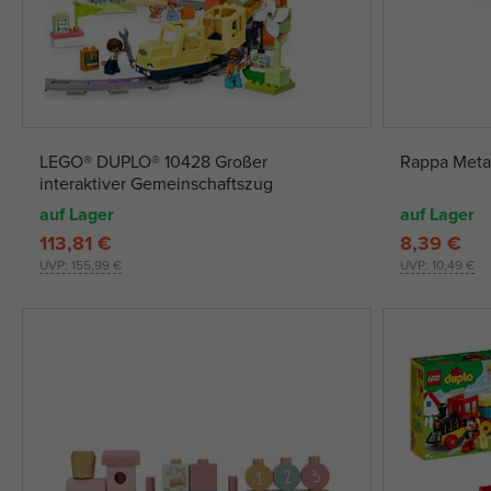
LEGO® DUPLO® 10428 Großer
Rappa Metal
interaktiver Gemeinschaftszug
auf Lager
auf Lager
113,81 €
8,39 €
UVP:
155,99 €
UVP:
10,49 €