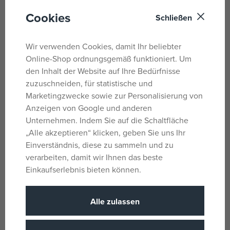
Bluetooth, schwarz,
Cookies
Schließen
batteriebetrieben, mit USB-
auf Lager
auf Lager
Kabel
11,91 €
32,79 €
UVP:
14,89 €
UVP:
40,99 €
Wir verwenden Cookies, damit Ihr beliebter
Online-Shop ordnungsgemäß funktioniert. Um
den Inhalt der Website auf Ihre Bedürfnisse
zuzuschneiden, für statistische und
Marketingzwecke sowie zur Personalisierung von
Anzeigen von Google und anderen
Unternehmen. Indem Sie auf die Schaltfläche
„Alle akzeptieren“ klicken, geben Sie uns Ihr
Einverständnis, diese zu sammeln und zu
verarbeiten, damit wir Ihnen das beste
Einkaufserlebnis bieten können.
OTL Pokémon Pikachu PopSing
Blaues Karaoke-Mikrofon mit
LED-Karaoke-Mikrofon
Batterien in einer Box (17 x 34 x
7 cm)
auf Lager
beim Lieferanten vorrätig
Alle zulassen
23,76 €
14,47 €
UVP:
27,09 €
UVP:
18,09 €