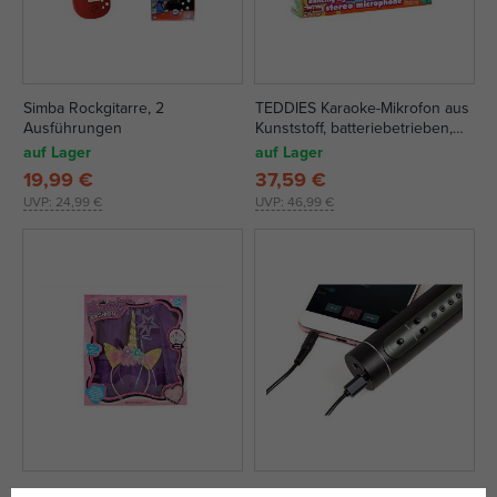
Simba Rockgitarre, 2
TEDDIES Karaoke-Mikrofon aus
Ausführungen
Kunststoff, batteriebetrieben,
mit Licht und Ton
auf Lager
auf Lager
19,99 €
37,59 €
UVP:
24,99 €
UVP:
46,99 €
Rock mit Einhorn-Haarreif
Teddys Karaoke-Mikrofon