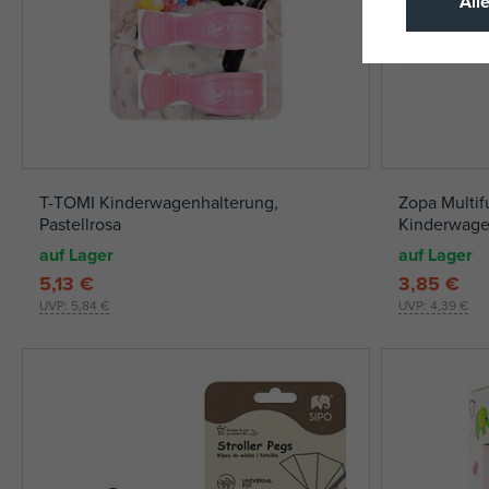
All
T-TOMI Kinderwagenhalterung,
Zopa Multif
Pastellrosa
Kinderwage
auf Lager
auf Lager
5,13 €
3,85 €
UVP:
5,84 €
UVP:
4,39 €