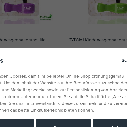
erwagenhalterung, lila
T-TOMI Kinderwagenhalterun
auf Lager
s
Sc
5,13 €
UVP:
5,96 €
den Cookies, damit Ihr beliebter Online-Shop ordnungsgemäß
rt. Um den Inhalt der Website auf Ihre Bedürfnisse zuzuschneiden
he und Marketingzwecke sowie zur Personalisierung von Anzeige
 anderen Unternehmen. Indem Sie auf die Schaltfläche „Alle ak
eben Sie uns Ihr Einverständnis, diese zu sammeln und zu verarb
Ihnen das beste Einkaufserlebnis bieten können.