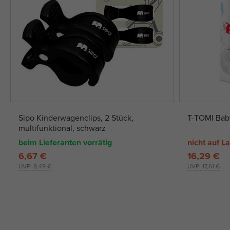
Sipo Kinderwagenclips, 2 Stück,
T-TOMI Baby
multifunktional, schwarz
beim Lieferanten vorrätig
nicht auf L
6,67 €
16,29 €
UVP:
8,49 €
UVP:
17,61 €