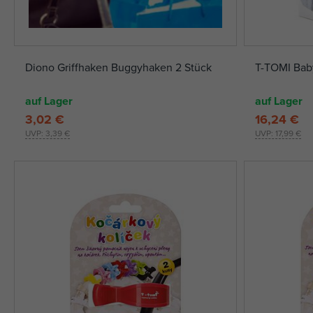
Diono Griffhaken Buggyhaken 2 Stück
T-TOMI Bab
auf Lager
auf Lager
3,02 €
16,24 €
UVP:
3,39 €
UVP:
17,99 €