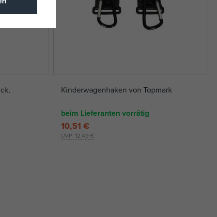
en
ck,
Kinderwagenhaken von Topmark
beim Lieferanten vorrätig
10,51 €
UVP:
12,49 €