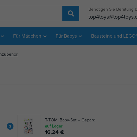
Benötigen Sie Beratung b
top4toys@top4toys.
Für Mädchen
Für Babys
Bausteine und LEGO
nzubehör
T-TOMI Baby-Set – Gepard
auf Lager
2
16,24 €