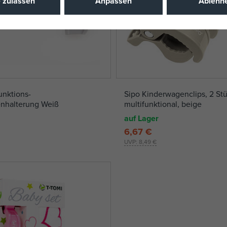
e zulassen
Anpassen
Ablehn
unktions-
Sipo Kinderwagenclips, 2 Stü
nhalterung Weiß
multifunktional, beige
auf Lager
6,67 €
UVP:
8,49 €