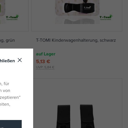
g, grün
T-TOMI Kinderwagenhalterung, schwarz
auf Lager
hließen
5,13 €
UVP:
5,84 €
, für
n von
zeptieren“
eiten,