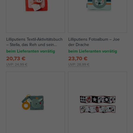
Lilliputiens Textil-Aktivitätsbuch
Lilliputiens Fotoalbum – Joe
– Stella, das Reh und sein
der Drache
Teddybär
beim Lieferanten vorrätig
beim Lieferanten vorrätig
20,73 €
23,70 €
UVP:
24,99 €
UVP:
28,99 €