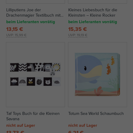
Lilliputiens Joe der
Kleines Liebesbuch für die
Drachenmagier Textilbuch mit
Kleinsten – Kleine Rocker
Beißring
beim Lieferanten vorrätig
beim Lieferanten vorrätig
13,15 €
15,35 €
UVP:
15,99 €
UVP:
19,19 €
Taf Toys Buch für die Kleinen
Totum Sea World Schaumbuch
Savana
nicht auf Lager
nicht auf Lager
13,73 €
6,21 €