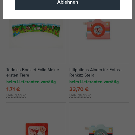
Ablehnen
Teddies Booklet Folio Meine
Lilliputiens Album für Fotos -
ersten Tiere
Rehkitz Stella
beim Lieferanten vorrätig
beim Lieferanten vorrätig
1,71 €
23,70 €
UVP:
2,59 €
UVP:
28,99 €