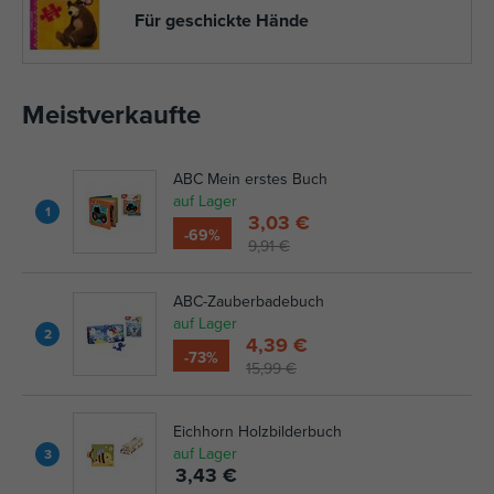
Für geschickte Hände
Meistverkaufte
ABC Mein erstes Buch
auf Lager
1
3,03 €
-69%
9,91 €
ABC-Zauberbadebuch
auf Lager
2
4,39 €
-73%
15,99 €
Eichhorn Holzbilderbuch
auf Lager
3
3,43 €