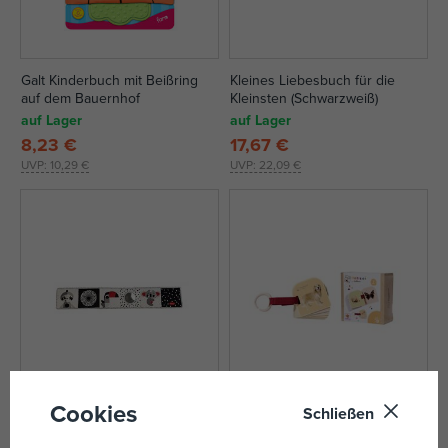
Galt Kinderbuch mit Beißring
Kleines Liebesbuch für die
auf dem Bauernhof
Kleinsten (Schwarzweiß)
auf Lager
auf Lager
8,23 €
17,67 €
UVP:
10,29 €
UVP:
22,09 €
Cookies
Schließen
Kleines Liebesbuch für die
Eichhorn Montessori Mein
Kleinsten im Boho-Chic-Stil
erstes Buch