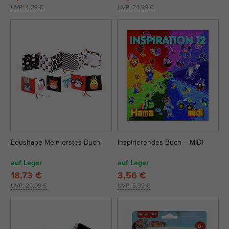
UVP:
4,29 €
UVP:
24,99 €
Edushape Mein erstes Buch
Inspirierendes Buch – MIDI
auf Lager
auf Lager
18,73 €
3,56 €
UVP:
20,99 €
UVP:
5,39 €