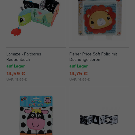
Lamaze - Faltbares
Fisher Price Soft Folio mit
Raupenbuch
Dschungeltieren
auf Lager
auf Lager
14,59 €
14,75 €
UVP:
15,99 €
UVP:
16,99 €