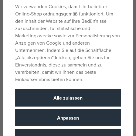
Wir verwenden Cookies, damit Ihr beliebter
auf Lager
auf Lager
25,59 €
6,79 €
Online-Shop ordnungsgemäß funktioniert. Um
UVP:
31,99 €
UVP:
8,49 €
den Inhalt der Website auf Ihre Bedürfnisse
zuzuschneiden, für statistische und
Marketingzwecke sowie zur Personalisierung von
Nachricht
Anzeigen von Google und anderen
Unternehmen. Indem Sie auf die Schaltfläche
„Alle akzeptieren“ klicken, geben Sie uns Ihr
Einverständnis, diese zu sammeln und zu
verarbeiten, damit wir Ihnen das beste
Einkaufserlebnis bieten können.
Alle zulassen
Taf Toys Fantasy Busy Book
Little Dutch Newborn Naturals
Aktivitätsbuch
Textil-Aktivitätsbuch
auf Lager
auf Lager
Anpassen
19,99 €
20,63 €
UVP:
24,99 €
UVP:
21,99 €