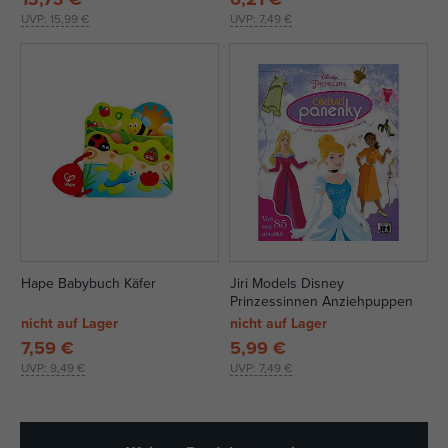
UVP:
15,99 €
UVP:
7,49 €
Hape Babybuch Käfer
Jiri Models Disney
Prinzessinnen Anziehpuppen
nicht auf Lager
nicht auf Lager
7,59 €
5,99 €
UVP:
9,49 €
UVP:
7,49 €