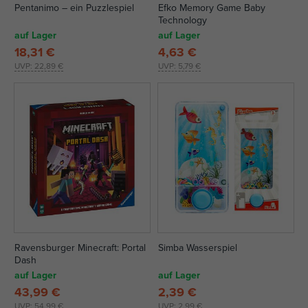
Pentanimo – ein Puzzlespiel
Efko Memory Game Baby
Technology
auf Lager
auf Lager
18,31 €
4,63 €
UVP:
22,89 €
UVP:
5,79 €
Ravensburger Minecraft: Portal
Simba Wasserspiel
Dash
auf Lager
auf Lager
43,99 €
2,39 €
UVP:
54,99 €
UVP:
2,99 €