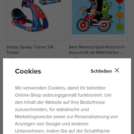
Smoby Spidey Trainer V8-
Akim Memory-Spiel-Notizbuch-
Treiber
Ausschnitt mit MAXI-Karten -
Maulwurf
auf Lager
auf Lager
75,84 €
2,71 €
Cookies
Schließen
UVP:
99,99 €
UVP:
3,39 €
Wir verwenden Cookies, damit Ihr beliebter
Online-Shop ordnungsgemäß funktioniert. Um
den Inhalt der Website auf Ihre Bedürfnisse
zuzuschneiden, für statistische und
Marketingzwecke sowie zur Personalisierung von
Anzeigen von Google und anderen
Unternehmen. Indem Sie auf die Schaltfläche