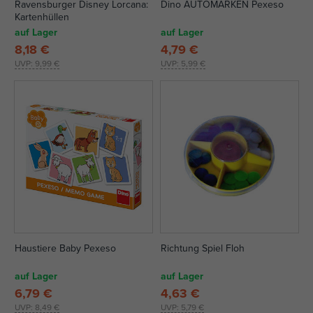
Ravensburger Disney Lorcana:
Dino AUTOMARKEN Pexeso
Kartenhüllen
auf Lager
auf Lager
8,18 €
4,79 €
UVP:
9,99 €
UVP:
5,99 €
Haustiere Baby Pexeso
Richtung Spiel Floh
auf Lager
auf Lager
6,79 €
4,63 €
UVP:
8,49 €
UVP:
5,79 €