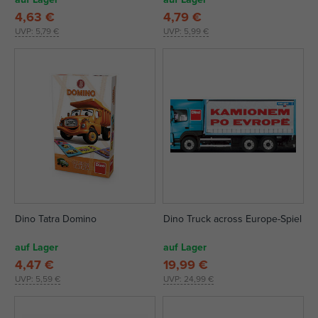
4,63 €
4,79 €
UVP:
5,79 €
UVP:
5,99 €
Dino Tatra Domino
Dino Truck across Europe-Spiel
auf Lager
auf Lager
4,47 €
19,99 €
UVP:
5,59 €
UVP:
24,99 €