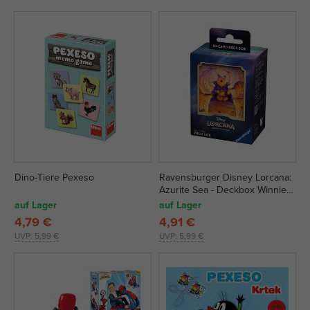
Dino-Tiere Pexeso
Ravensburger Disney Lorcana:
Azurite Sea - Deckbox Winnie
Puuh, Hunny Wizard
auf Lager
auf Lager
4,79 €
4,91 €
UVP:
5,99 €
UVP:
5,99 €