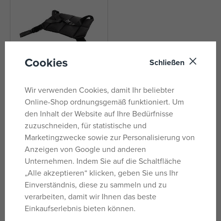
Cookies
Schließen
Wir verwenden Cookies, damit Ihr beliebter
Zopa Schwangerschafts-
Online-Shop ordnungsgemäß funktioniert. Um
Autosicherheitsgurt, schwarz
den Inhalt der Website auf Ihre Bedürfnisse
nicht auf Lager
zuzuschneiden, für statistische und
20,09 €
Marketingzwecke sowie zur Personalisierung von
UVP:
22,99 €
Anzeigen von Google und anderen
Unternehmen. Indem Sie auf die Schaltfläche
„Alle akzeptieren“ klicken, geben Sie uns Ihr
Marken
Einverständnis, diese zu sammeln und zu
verarbeiten, damit wir Ihnen das beste
Einkaufserlebnis bieten können.