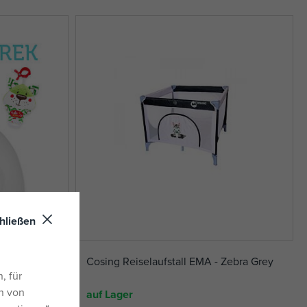
hließen
s Babyphone
Cosing Reiselaufstall EMA - Zebra Grey
, für
n von
auf Lager