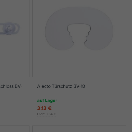
schloss BV-
Alecto Türschutz BV-18
auf Lager
3,13 €
UVP:
3,64 €