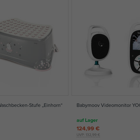
aschbecken-Stufe „Einhorn“
Babymoov Videomonitor YO
auf Lager
124,99 €
UVP:
132,99 €