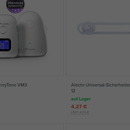
annyTone VM3
Alecto Universal-Sicherheits
12
auf Lager
4,27 €
UVP:
4,74 €