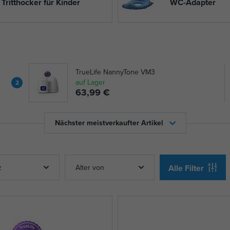
Tritthocker für Kinder
WC-Adapter
TrueLife NannyTone VM3
auf Lager
2
63,99 €
Nächster meistverkaufter Artikel
z
Alter von
Alle Filter