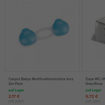
Canpol Babys Multifunktionsmütze kurz
Zopa WC-/W
2er-Pack
Grau/Rosa
auf Lager
auf Lager
2,17 €
6,72 €
UVP:
2,59 €
UVP:
7,24 €