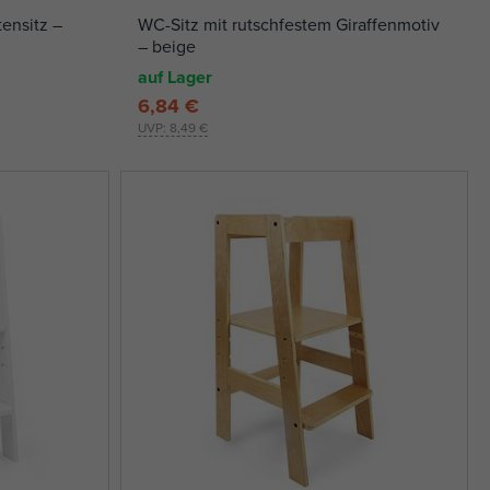
tensitz –
WC-Sitz mit rutschfestem Giraffenmotiv
– beige
auf Lager
6,84 €
UVP:
8,49 €