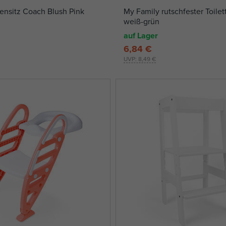
tensitz Coach Blush Pink
My Family rutschfester Toilet
weiß-grün
auf Lager
6,84 €
UVP:
8,49 €