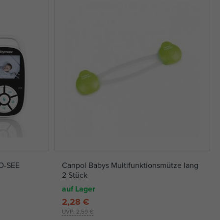
O-SEE
Canpol Babys Multifunktionsmütze lang
2 Stück
auf Lager
2,28 €
UVP:
2,59 €