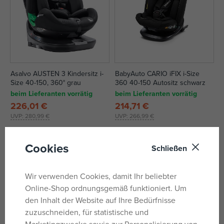
Asalvo AUSTEN 3 Kindersitz i-
BabyAuto CARIO iFIX i-Size
Size 40-150, 360° grau
360 40-150 Autositz schwarz
beim Lieferanten vorrätig
beim Lieferanten vorrätig
226,01 €
214,71 €
UVP:
280,99 €
UVP:
266,99 €
Cookies
Schließen
Wir verwenden Cookies, damit Ihr beliebter
Online-Shop ordnungsgemäß funktioniert. Um
den Inhalt der Website auf Ihre Bedürfnisse
zuzuschneiden, für statistische und