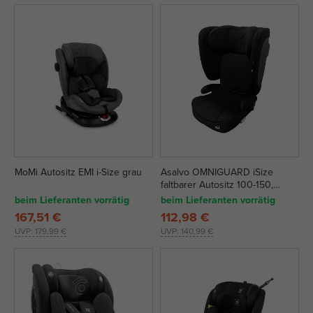
MoMi Autositz EMI i-Size grau
Asalvo OMNIGUARD iSize
faltbarer Autositz 100-150,
schwarz
beim Lieferanten vorrätig
beim Lieferanten vorrätig
167,51 €
112,98 €
UVP:
179,99 €
UVP:
140,99 €