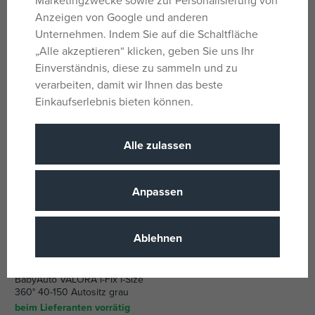
Marketingzwecke sowie zur Personalisierung von
Anzeigen von Google und anderen
Unternehmen. Indem Sie auf die Schaltfläche
BabyAuto VALORA i-Fix i-Size
BabyAuto VALORA i-Fix i-Size
360° 40-150 Autositz schwarz
360° 40-150 Autositz grün
„Alle akzeptieren“ klicken, geben Sie uns Ihr
beim Lieferanten vorrätig
beim Lieferanten vorrätig
Einverständnis, diese zu sammeln und zu
188,34 €
188,34 €
verarbeiten, damit wir Ihnen das beste
UVP:
233,99 €
UVP:
233,99 €
Einkaufserlebnis bieten können.
Alle zulassen
Anpassen
Ablehnen
BabyAuto VALORA i-Fix i-Size
360° 40-150 Autositz grau
beim Lieferanten vorrätig