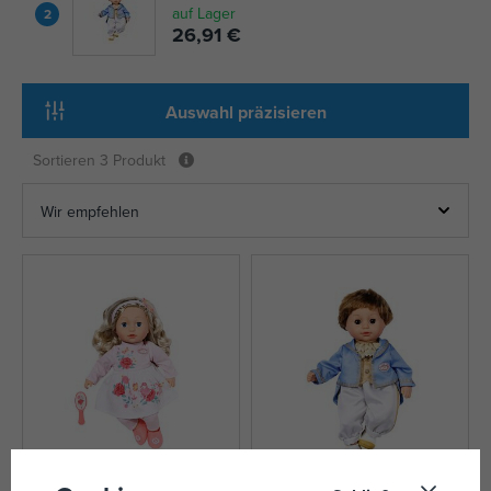
auf Lager
2
26,91 €
Auswahl präzisieren
Sortieren
3 Produkt