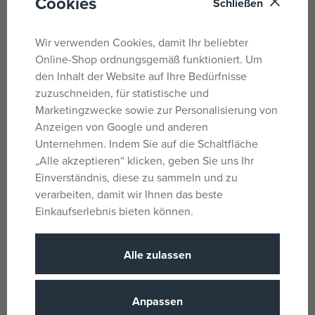
Cookies
Schließen
Baby Annabell Sophia, 43 cm
Baby Annabell Kleiner süßer
Prinz, 36 cm
Wir verwenden Cookies, damit Ihr beliebter
auf Lager
auf Lager
Online-Shop ordnungsgemäß funktioniert. Um
41,52 €
26,91 €
den Inhalt der Website auf Ihre Bedürfnisse
UVP:
55,99 €
UVP:
36,39 €
zuzuschneiden, für statistische und
Marketingzwecke sowie zur Personalisierung von
-11%
Anzeigen von Google und anderen
Unternehmen. Indem Sie auf die Schaltfläche
„Alle akzeptieren“ klicken, geben Sie uns Ihr
Einverständnis, diese zu sammeln und zu
verarbeiten, damit wir Ihnen das beste
Einkaufserlebnis bieten können.
Alle zulassen
Baby Annabell Meine erste
Bade - Annabell, 30 cm
nicht auf Lager
Anpassen
26,63 €