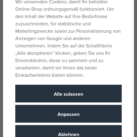
Wir verwenden Cookies, damit Ihr beliebter
Online-Shop ordnungsgemäß funktioniert. Um
den Inhalt der Website auf Ihre Bedürfnisse
zuzuschneiden, für statistische und
Marketingzwecke sowie zur Personalisierung von
Anzeigen von Google und anderen
Unternehmen. Indem Sie auf die Schaltfläche
„Alle akzeptieren“ klicken, geben Sie uns Ihr
Einverständnis, diese zu sammeln und zu
verarbeiten, damit wir Ihnen das beste
Einkaufserlebnis bieten können.
Karaoke-Mikrofon, pink,
Teddys Bluetooth-Karaoke-
batteriebetrieben, in einer Box
Mikrofon, silberfarben,
(17 x 34 x 7 cm)
batteriebetrieben, mit USB-
beim Lieferanten vorrätig
beim Lieferanten vorrätig
Alle zulassen
Kabel
14,47 €
32,79 €
UVP:
18,09 €
UVP:
40,99 €
Anpassen
Ablehnen