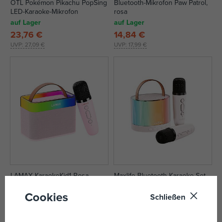
OTL Pokémon Pikachu PopSing
Bluetooth-Mikrofon Paw Patrol,
LED-Karaoke-Mikrofon
rosa
auf Lager
auf Lager
23,76 €
14,84 €
UVP:
27,09 €
UVP:
17,99 €
LAMAX KaraokeKid1 Rosa
Maxlife Bluetooth-Karaoke-Set
MXKS-200 weiß
Cookies
auf Lager
auf Lager
Schließen
28,21 €
31,19 €
UVP:
31,29 €
UVP:
38,99 €