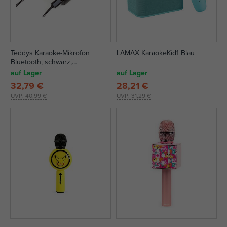
Teddys Karaoke-Mikrofon
LAMAX KaraokeKid1 Blau
Bluetooth, schwarz,
batteriebetrieben, mit USB-
auf Lager
auf Lager
Kabel
32,79 €
28,21 €
UVP:
40,99 €
UVP:
31,29 €