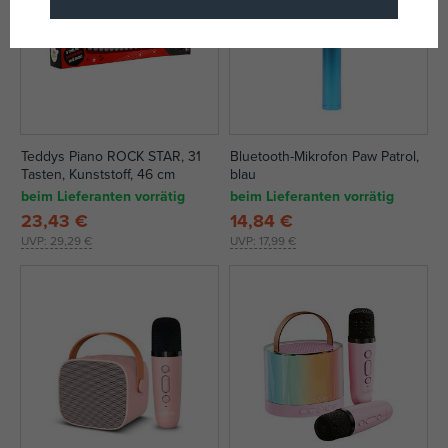
Teddys Piano ROCK STAR, 31
Bluetooth-Mikrofon Paw Patrol,
Tasten, Kunststoff, 46 cm
blau
beim Lieferanten vorrätig
beim Lieferanten vorrätig
23,43 €
14,84 €
UVP:
29,29 €
UVP:
17,99 €