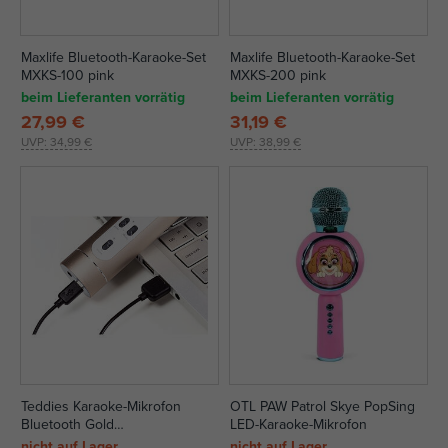
Maxlife Bluetooth-Karaoke-Set
Maxlife Bluetooth-Karaoke-Set
MXKS-100 pink
MXKS-200 pink
beim Lieferanten vorrätig
beim Lieferanten vorrätig
27,99 €
31,19 €
UVP:
34,99 €
UVP:
38,99 €
Teddies Karaoke-Mikrofon
OTL PAW Patrol Skye PopSing
Bluetooth Gold
LED-Karaoke-Mikrofon
batteriebetrieben mit USB-
nicht auf Lager
nicht auf Lager