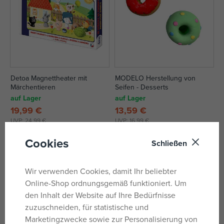
Detoa Magnettheater mit
MODELO Herstellung von
Märchentieren
Seifen - Desserts
auf Lager
auf Lager
19,99 €
13,59 €
UVP:
24,99 €
UVP:
16,99 €
Cookies
Schließen
Wir verwenden Cookies, damit Ihr beliebter
Online-Shop ordnungsgemäß funktioniert. Um
den Inhalt der Website auf Ihre Bedürfnisse
zuzuschneiden, für statistische und
Marketingzwecke sowie zur Personalisierung von