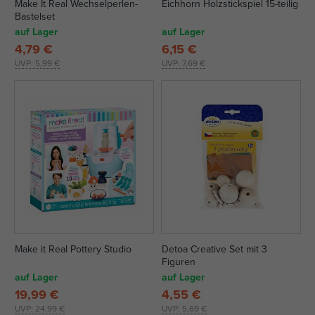
Make It Real Wechselperlen-
Eichhorn Holzstickspiel 15-teilig
Bastelset
auf Lager
auf Lager
4,79 €
6,15 €
UVP:
5,99 €
UVP:
7,69 €
Make it Real Pottery Studio
Detoa Creative Set mit 3
Figuren
auf Lager
auf Lager
19,99 €
4,55 €
UVP:
24,99 €
UVP:
5,69 €