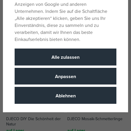
Anzeigen von Google und anderen
Unternehmen. Indem Sie auf die Schaltfläche
DJECO Origami-Tiere
DJECO Acht Buntstifte für die
„Alle akzeptieren“ klicken, geben Sie uns Ihr
Kleinen
Einverständnis, diese zu sammeln und zu
auf Lager
auf Lager
verarbeiten, damit wir Ihnen das beste
5,39 €
8,79 €
Einkaufserlebnis bieten können.
UVP:
6,74 €
UVP:
10,99 €
Alle zulassen
Anpassen
Ablehnen
DJECO DIY Die Schönheit der
DJECO Mosaik-Schmetterlinge
Natur
auf Lager
auf Lager