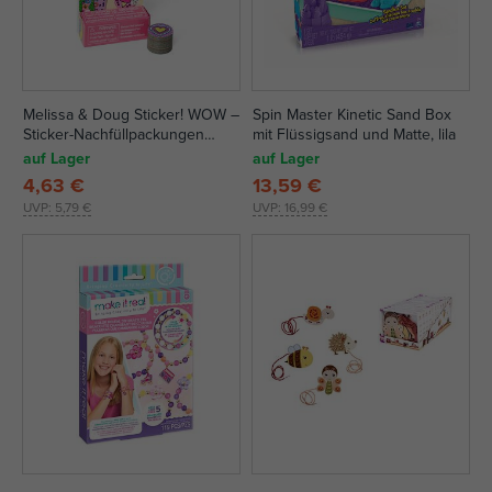
Melissa & Doug Sticker! WOW –
Spin Master Kinetic Sand Box
Sticker-Nachfüllpackungen
mit Flüssigsand und Matte, lila
Beliebte Artikel
auf Lager
auf Lager
4,63 €
13,59 €
UVP:
5,79 €
UVP:
16,99 €