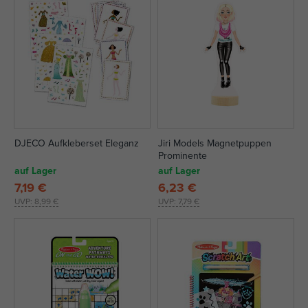
DJECO Aufkleberset Eleganz
Jiri Models Magnetpuppen
Prominente
auf Lager
auf Lager
7,19 €
6,23 €
UVP:
8,99 €
UVP:
7,79 €