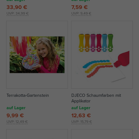
33,90 €
7,59 €
UVP:
34,99 €
UVP:
9,49 €
Terrakotta-Gartenstein
DJECO Schaumfarben mit
Applikator
auf Lager
auf Lager
9,99 €
12,63 €
UVP:
12,49 €
UVP:
15,79 €