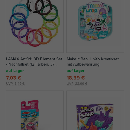
LAMAX ArtKid1 3D Filament Set
Make It Real LinXo Kreativset
- Nachfüllset (12 Farben, 37
mit Aufbewahrung
Meter)
auf Lager
auf Lager
7,03 €
18,39 €
UVP:
8,49 €
UVP:
22,99 €