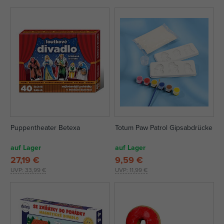
Puppentheater Betexa
Totum Paw Patrol Gipsabdrücke
auf Lager
auf Lager
27,19 €
9,59 €
UVP:
33,99 €
UVP:
11,99 €