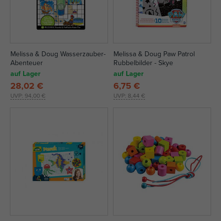
Melissa & Doug Wasserzauber-
Melissa & Doug Paw Patrol
Abenteuer
Rubbelbilder - Skye
auf Lager
auf Lager
28,02 €
6,75 €
UVP:
94,00 €
UVP:
8,44 €