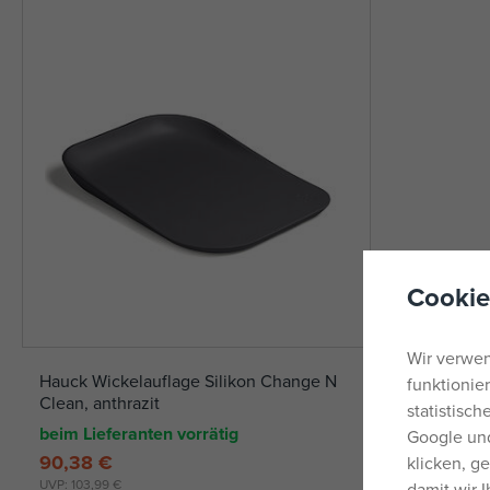
Cookie
Wir verwen
Hauck Wickelauflage Silikon Change N
funktionie
Clean, anthrazit
statistisc
beim Lieferanten vorrätig
Google und
90,38 €
klicken, g
UVP:
103,99 €
damit wir 