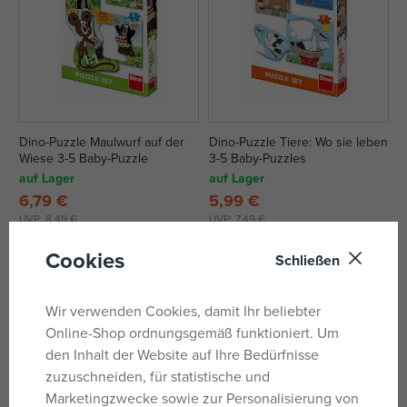
Dino-Puzzle Maulwurf auf der
Dino-Puzzle Tiere: Wo sie leben
Wiese 3-5 Baby-Puzzle
3-5 Baby-Puzzles
auf Lager
auf Lager
6,79 €
5,99 €
UVP:
8,49 €
UVP:
7,49 €
Cookies
Schließen
Wir verwenden Cookies, damit Ihr beliebter
Online-Shop ordnungsgemäß funktioniert. Um
den Inhalt der Website auf Ihre Bedürfnisse
zuzuschneiden, für statistische und
Marketingzwecke sowie zur Personalisierung von