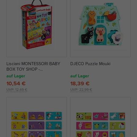
Lisciani MONTESSORI BABY
DJECO Puzzle Mouki
BOX TOY SHOP -
Spielzeugkiste
auf Lager
auf Lager
10,54 €
18,39 €
UVP:
12,49 €
UVP:
22,99 €