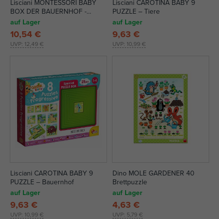
Lisciani MONTESSORI BABY
Lisciani CAROTINA BABY 9
BOX DER BAUERNHOF -
PUZZLE – Tiere
Bauernhof einfügen
auf Lager
auf Lager
10,54 €
9,63 €
UVP:
12,49 €
UVP:
10,99 €
Lisciani CAROTINA BABY 9
Dino MOLE GARDENER 40
PUZZLE – Bauernhof
Brettpuzzle
auf Lager
auf Lager
9,63 €
4,63 €
UVP:
10,99 €
UVP:
5,79 €