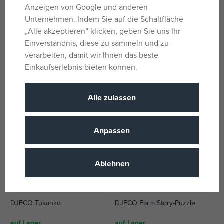
Anzeigen von Google und anderen
Unternehmen. Indem Sie auf die Schaltfläche
Pexi Klettpuzzles – Formen
DJECO Puzzle Anianco
„Alle akzeptieren“ klicken, geben Sie uns Ihr
Einverständnis, diese zu sammeln und zu
auf Lager
auf Lager
verarbeiten, damit wir Ihnen das beste
12,63 €
12,20 €
Einkaufserlebnis bieten können.
UVP:
15,79 €
UVP:
15,25 €
Alle zulassen
Anpassen
Ablehnen
DJECO Tukanko
DJECO Farm Story-Puzzle
auf Lager
auf Lager