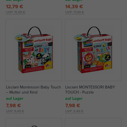
12,79 €
14,39 €
UVP:
15,99 €
UVP:
17,99 €
Lisciani Montessori Baby Touch
Lisciani MONTESSORI BABY
– Mutter und Kind
TOUCH - Puzzle
auf Lager
auf Lager
7,98 €
7,98 €
UVP:
9,49 €
UVP:
9,49 €