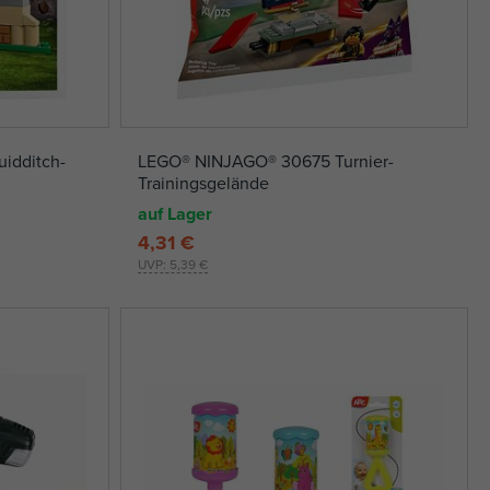
idditch-
LEGO® NINJAGO® 30675 Turnier-
Trainingsgelände
auf Lager
4,31 €
UVP:
5,39 €