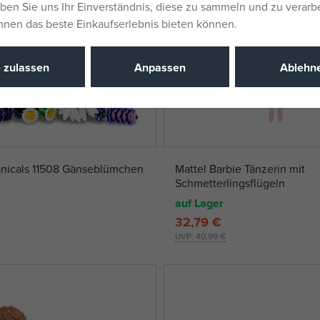
eben Sie uns Ihr Einverständnis, diese zu sammeln und zu verarb
Ihnen das beste Einkaufserlebnis bieten können.
e zulassen
Anpassen
Ablehn
nicals 11508 Gänseblümchen
Mattel Barbie Tänzerin mit
Schmetterlingsflügeln
auf Lager
32,79 €
UVP:
40,99 €