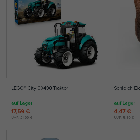
LEGO® City 60498 Traktor
Schleich E
auf Lager
auf Lager
17,59 €
4,47 €
UVP:
21,99 €
UVP:
5,59 €