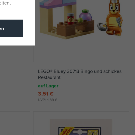
eiten,
en
LEGO® Bluey 30713 Bingo und schickes
Restaurant
auf Lager
3,51 €
UVP:
4,39 €