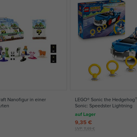
aft Nanofigur in einer
LEGO® Sonic the Hedgehog™
Arten
Sonic: Speedster Lightning
auf Lager
9,35 €
UVP:
11,69 €