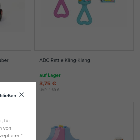
uber
ABC Rattle Kling-Klang
auf Lager
3,75 €
UVP:
4,69 €
hließen
, für
n von
zeptieren“