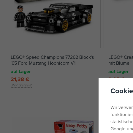
LEGO® Speed Champions 77262 Block's
LEGO® Creat
'65 Ford Mustang Hoonicorn V1
mit Blume
auf Lager
auf Lager
21,38 €
9,35 €
UVP:
29,99 €
UVP:
11,69 €
Cookie
Wir verwen
funktionie
statistisc
Google und