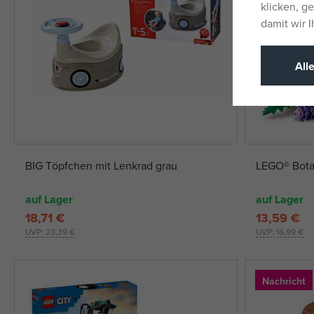
klicken, g
damit wir 
All
BIG Töpfchen mit Lenkrad grau
LEGO® Bota
auf Lager
auf Lager
18,71 €
13,59 €
UVP:
23,39 €
UVP:
16,99 €
Nachricht