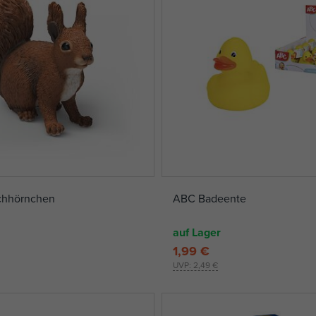
ichhörnchen
ABC Badeente
auf Lager
1,99 €
UVP:
2,49 €