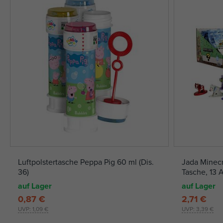
Luftpolstertasche Peppa Pig 60 ml (Dis.
Jada Minecr
36)
Tasche, 13 
auf Lager
auf Lager
0,87 €
2,71 €
UVP:
1,09 €
UVP:
3,39 €