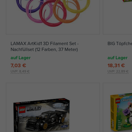
LAMAX ArtKid1 3D Filament Set -
BIG Töpfche
Nachfüllset (12 Farben, 37 Meter)
auf Lager
auf Lager
7,03 €
18,31 €
UVP:
8,49 €
UVP:
22,89 €