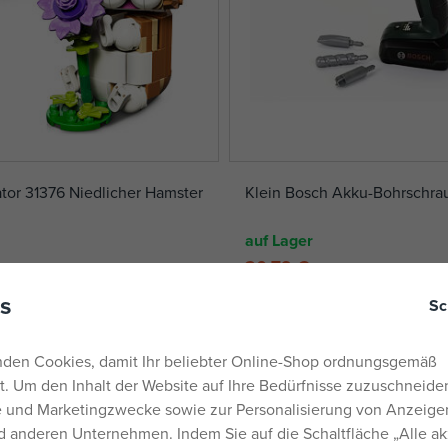
or 31376 Niedlicher Hamster
Klein Bosch Akku-Bohrschra
auf Lager
20,79 €
UVP:
25,99 €
s
Sc
den Cookies, damit Ihr beliebter Online-Shop ordnungsgemäß
rt. Um den Inhalt der Website auf Ihre Bedürfnisse zuzuschneiden
he und Marketingzwecke sowie zur Personalisierung von Anzeige
 anderen Unternehmen. Indem Sie auf die Schaltfläche „Alle ak