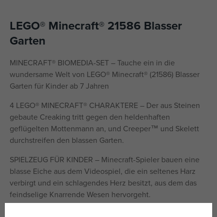
LEGO® Minecraft® 21586 Blasser
Garten
MINECRAFT® BIOMEDIA-SET – Tauche ein in die
wundersame Welt von LEGO® Minecraft® (21586) Blasser
Garten für Kinder ab 7 Jahren
4 LEGO® MINECRAFT® CHARAKTERE – Der aus Steinen
gebaute Creaking tritt gegen den heldenhaften
geflügelten Mottenmann an, und Creeper™ und Skelett
durchstreifen den blassen Garten.
SPIELZEUG FÜR KINDER – Minecraft-Spieler bauen eine
blasse Eiche aus dem Videospiel, die ein seltenes Harz
verbirgt und ein schlagendes Herz besitzt, aus dem das
feindselige Knarrende Wesen hervorgeht.
AUTHENTISCHES ZUBEHÖR – Erlebe actionreiches