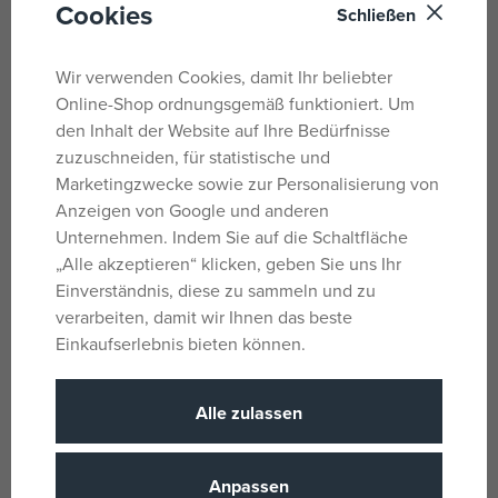
Cookies
Schließen
Minecraft®-Spielvergnügen mit einer magischen Axt,
einem Bogen, einer Truhe, einem Lagerfeuer, einem
Schweinekotelett, Reiherflügeln, einer Diamantrüstung
Wir verwenden Cookies, damit Ihr beliebter
und Harzklumpen
Online-Shop ordnungsgemäß funktioniert. Um
den Inhalt der Website auf Ihre Bedürfnisse
GESCHENKTIPP FÜR GAMER – Wenn Sie ein
zuzuschneiden, für statistische und
Geburtstagsgeschenk, ein Weihnachtsgeschenk oder
Marketingzwecke sowie zur Personalisierung von
einfach eine kleine Freude für Kinder suchen, die
Anzeigen von Google und anderen
Minecraft® lieben, ist dieses LEGO® Minecraft Set genau
Unternehmen. Indem Sie auf die Schaltfläche
das Richtige für Sie!
„Alle akzeptieren“ klicken, geben Sie uns Ihr
Einverständnis, diese zu sammeln und zu
MINECRAFT® IN DER REALEN WELT – Kinder, die
verarbeiten, damit wir Ihnen das beste
Minecraft lieben, können Szenen aus dem Videospiel
Einkaufserlebnis bieten können.
nachbauen und individuell gestalten, Modelle umbauen
und neu anordnen sowie sich neue Abenteuer
ausdenken.
Alle zulassen
MINECRAFT-SPIELERSETS – LEGO® Minecraft® Bausets
geben Kindern die Möglichkeit, eine Vielzahl bekannter
Anpassen