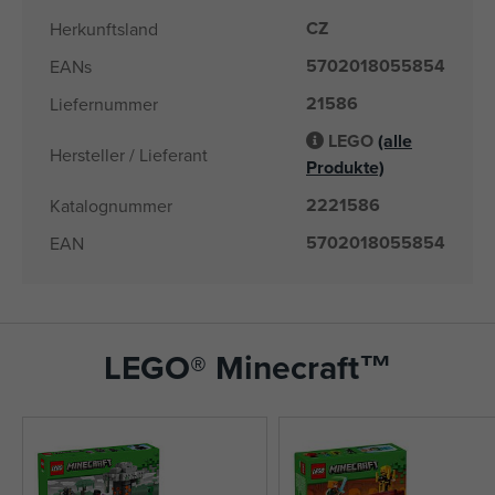
CZ
Herkunftsland
5702018055854
EANs
21586
Liefernummer
LEGO
(alle
Hersteller / Lieferant
Produkte)
2221586
Katalognummer
5702018055854
EAN
LEGO® Minecraft™