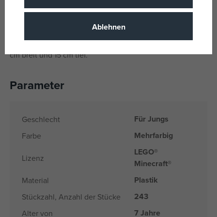
Szenen, Elemente und Charaktere aus dem beliebten
Videospiel nachzubauen.
Ablehnen
ABMESSUNGEN – Das LEGO® Minecraft® Set „Blasser
Garten“ besteht aus 243 Teilen und ist über 12 cm hoch, 16
cm breit und 15 cm tief.
Parameter
Für Jungs
Geschlecht
Mehrfarbig
Farbe
LEGO®
Lizenz
Minecraft®
Plastik
Material
243
Stückzahl, Anzahl der Stücke
7 Jahre
Alter von