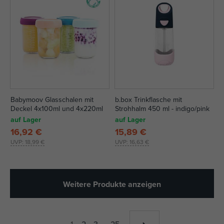
Babymoov Glasschalen mit
b.box Trinkflasche mit
Deckel 4x100ml und 4x220ml
Strohhalm 450 ml - indigo/pink
auf Lager
auf Lager
16,92 €
15,89 €
UVP:
18,99 €
UVP:
16,63 €
Weitere Produkte anzeigen
1
2
3
…
25