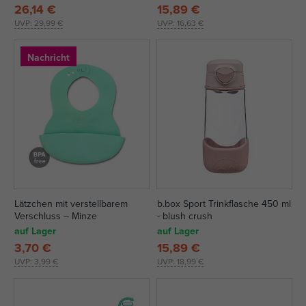
26,14 €
15,89 €
UVP:
29,99 €
UVP:
16,63 €
Nachricht
Lätzchen mit verstellbarem
b.box Sport Trinkflasche 450 ml
Verschluss – Minze
- blush crush
auf Lager
auf Lager
3,70 €
15,89 €
UVP:
3,99 €
UVP:
18,99 €