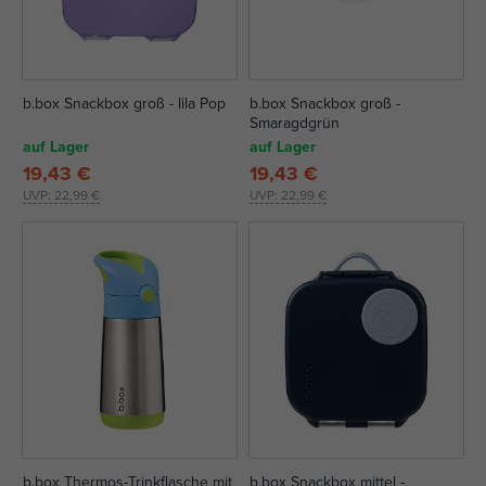
b.box Snackbox groß - lila Pop
b.box Snackbox groß -
Smaragdgrün
auf Lager
auf Lager
19,43 €
19,43 €
UVP:
22,99 €
UVP:
22,99 €
b.box Thermos-Trinkflasche mit
b.box Snackbox mittel -