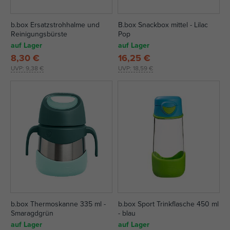
b.box Ersatzstrohhalme und
B.box Snackbox mittel - Lilac
Reinigungsbürste
Pop
auf Lager
auf Lager
8,30 €
16,25 €
UVP:
9,38 €
UVP:
18,59 €
b.box Thermoskanne 335 ml -
b.box Sport Trinkflasche 450 ml
Smaragdgrün
- blau
auf Lager
auf Lager