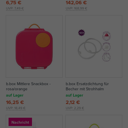
6,75 €
142,06 €
UVP:
7,49 €
UVP:
168,99 €
b.box Mittlere Snackbox -
b.box Ersatzdichtung für
rosa/orange
Becher mit Strohhalm
auf Lager
auf Lager
16,25 €
2,12 €
UVP:
18,49 €
UVP:
2,29 €
Nachricht