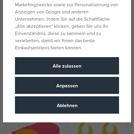
Marketingzwecke sowie zur Personalisierung von
Anzeigen von Google und anderen
Unternehmen. Indem Sie auf die Schaltfläche
„Alle akzeptieren“ klicken, geben Sie uns Ihr
Einverständnis, diese zu sammeln und zu
verarbeiten, damit wir Ihnen das beste
Einkaufserlebnis bieten können.
Alle zulassen
Philips AVENT Schnuller Ultra
b.box Mittlere Snackbox –
Air Image 0-6m, 2 Stk
Indigo/Rosa
Anpassen
auf Lager
auf Lager
7,59 €
16,25 €
UVP:
9,49 €
UVP:
18,49 €
Ablehnen