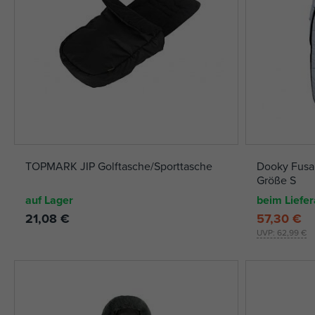
TOPMARK JIP Golftasche/Sporttasche
Dooky Fusa
Größe S
auf Lager
beim Liefer
21,08 €
57,30 €
UVP:
62,99 €