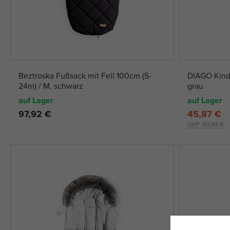
Beztroska Fußsack mit Fell 100cm (5-
DIAGO Kind
24m) / M, schwarz
grau
auf Lager
auf Lager
97,92 €
45,87 €
UVP:
50,94 €