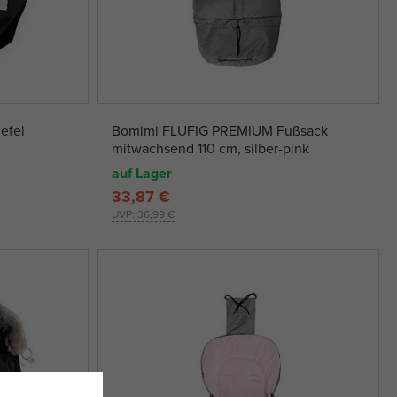
efel
Bomimi FLUFIG PREMIUM Fußsack
mitwachsend 110 cm, silber-pink
auf Lager
33,87 €
UVP:
36,99 €