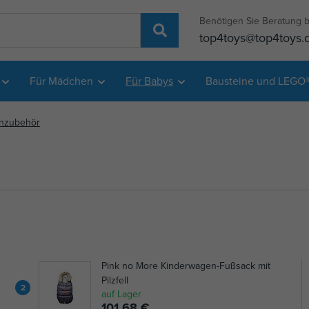
Benötigen Sie Beratung b
top4toys@top4toys.
Für Mädchen
Für Babys
Bausteine und LEGO
nzubehör
Pink no More Kinderwagen-Fußsack mit
Pilzfell
2
auf Lager
101,68 €