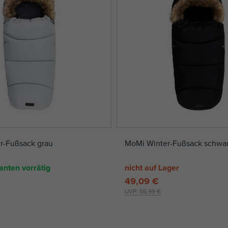
r-Fußsack grau
MoMi Winter-Fußsack schwa
anten vorrätig
nicht auf Lager
49,09 €
UVP:
56,99 €