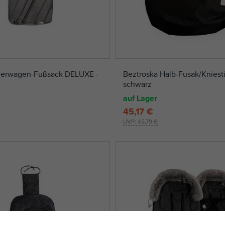
erwagen-Fußsack DELUXE -
Beztroska Halb-Fusak/Kniesti
schwarz
auf Lager
45,17 €
UVP:
45,79 €