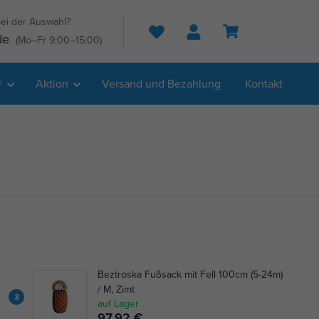
ei der Auswahl?
Suche
de
(Mo–Fr 9:00–15:00)
®
Aktion
Versand und Bezahlung
Kontakt
Beztroska Fußsack mit Fell 100cm (5-24m)
/ M, Zimt
3
auf Lager
97,92 €