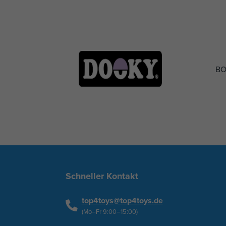
BO
Schneller Kontakt
top4toys@top4toys.de
(Mo–Fr 9:00–15:00)