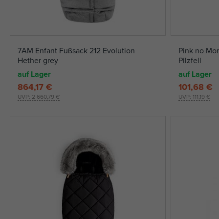
7AM Enfant Fußsack 212 Evolution
Pink no Mo
Hether grey
Pilzfell
auf Lager
auf Lager
864,17 €
101,68 €
UVP:
2 660,79 €
UVP:
111,19 €