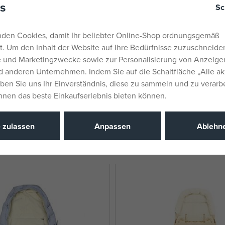
s
Sc
den Cookies, damit Ihr beliebter Online-Shop ordnungsgemäß
rt. Um den Inhalt der Website auf Ihre Bedürfnisse zuzuschneiden
he und Marketingzwecke sowie zur Personalisierung von Anzeige
 anderen Unternehmen. Indem Sie auf die Schaltfläche „Alle ak
eben Sie uns Ihr Einverständnis, diese zu sammeln und zu verarb
Ihnen das beste Einkaufserlebnis bieten können.
NT PREMIUM Tasche 100 cm,
Beztroska Fußsack mit Fell, 
schwarz
auf Lager
e zulassen
Anpassen
Ablehn
90,38 €