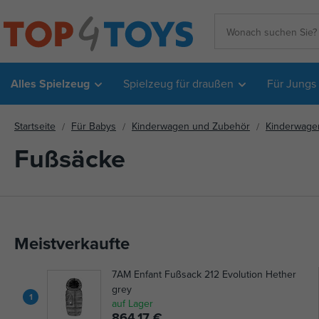
Alles Spielzeug
Spielzeug für draußen
Für Jungs
Startseite
Für Babys
Kinderwagen und Zubehör
Kinderwage
Fußsäcke
Meistverkaufte
7AM Enfant Fußsack 212 Evolution Hether
grey
1
auf Lager
864,17 €