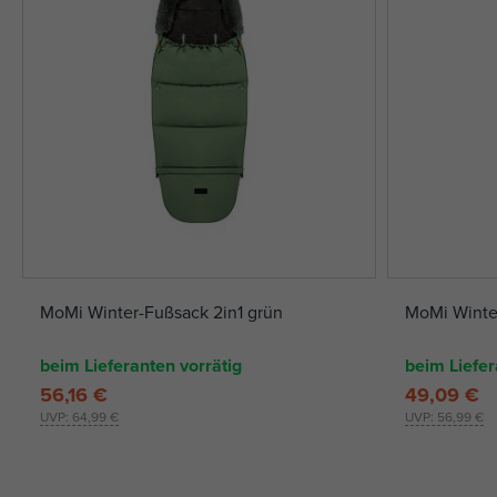
MoMi Winter-Fußsack 2in1 grün
MoMi Winte
beim Lieferanten vorrätig
beim Liefer
56,16 €
49,09 €
UVP:
64,99 €
UVP:
56,99 €