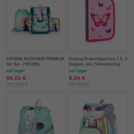
OXYBAG RUCKSACK PREMIUM
Oxybag Federmäppchen, 1 S., 2
3er Set - FROZEN
Klappen, leer, Schmetterling
auf Lager
auf Lager
95,03 €
8,39 €
UVP:
118,79 €
UVP:
10,49 €