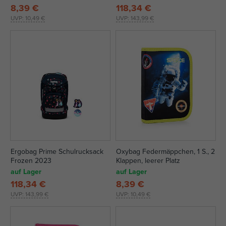
8,39 €
118,34 €
UVP:
10,49 €
UVP:
143,99 €
Ergobag Prime Schulrucksack
Oxybag Federmäppchen, 1 S., 2
Frozen 2023
Klappen, leerer Platz
auf Lager
auf Lager
118,34 €
8,39 €
UVP:
143,99 €
UVP:
10,49 €