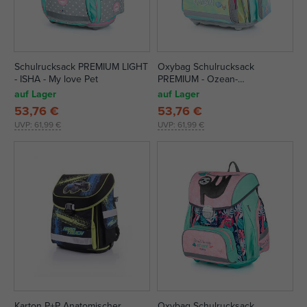
Schulrucksack PREMIUM LIGHT
Oxybag Schulrucksack
- ISHA - My love Pet
PREMIUM - Ozean-
Regenbogen
auf Lager
auf Lager
53,76 €
53,76 €
UVP:
61,99 €
UVP:
61,99 €
Karton P+P Anatomischer
Oxybag Schulrucksack