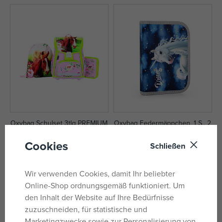
Oxybag Schulset 3tlg PREMIUM
Oxybag Federmäppchen, 1 S., 2
- Pferd
Klappen, leer, Einhorn 1
Cookies
auf Lager
auf Lager
Schließen
64,89 €
8,39 €
UVP:
78,99 €
UVP:
10,49 €
Wir verwenden Cookies, damit Ihr beliebter
Online-Shop ordnungsgemäß funktioniert. Um
den Inhalt der Website auf Ihre Bedürfnisse
zuzuschneiden, für statistische und
Marketingzwecke sowie zur Personalisierung von