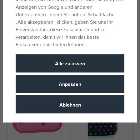
Anzeigen von Google und anderen
Unternehmen. Indem Sie auf die Schaltfläche
„Alle akzeptieren“ klicken, geben Sie uns Ihr
Einverständnis, diese zu sammeln und zu
verarbeiten, damit wir Ihnen das beste
Einkaufserlebnis bieten können.
Schulset 3-teilig PREMIUM
PIXIE CREW Dinosaurier-Set
LIGHT - Jurassic World
2in1 mit kleinem Panel
auf Lager
auf Lager
Alle zulassen
114,33 €
71,99 €
UVP:
114,59 €
UVP:
89,99 €
Anpassen
Ablehnen