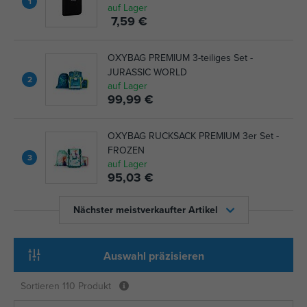
1
auf Lager
7,59 €
OXYBAG PREMIUM 3-teiliges Set -
JURASSIC WORLD
2
auf Lager
99,99 €
OXYBAG RUCKSACK PREMIUM 3er Set -
FROZEN
3
auf Lager
95,03 €
Nächster meistverkaufter Artikel
Auswahl präzisieren
Sortieren
110 Produkt