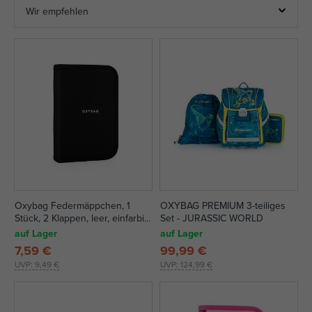
Oxybag Federmäppchen, 1
OXYBAG PREMIUM 3-teiliges
Stück, 2 Klappen, leer, einfarbig
Set - JURASSIC WORLD
schwarz
auf Lager
auf Lager
7,59 €
99,99 €
UVP:
9,49 €
UVP:
124,99 €