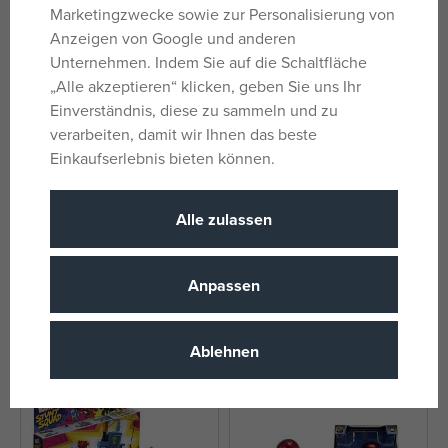
Marketingzwecke sowie zur Personalisierung von
Anzeigen von Google und anderen
Unternehmen. Indem Sie auf die Schaltfläche
„Alle akzeptieren“ klicken, geben Sie uns Ihr
Einverständnis, diese zu sammeln und zu
verarbeiten, damit wir Ihnen das beste
Einkaufserlebnis bieten können.
Alle zulassen
Marvel Spiderman Figur 6"
Hasbro Spider-Man Spidey und
sein Fahrzeug zum Thema
„Amazing Friends“, mehrere
Anpassen
auf Lager
auf Lager
Typen
17,61 €
30,39 €
UVP:
21,99 €
UVP:
37,99 €
Ablehnen