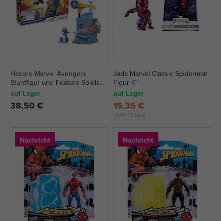
Hasbro Marvel Avengers
Jada Marvel Classic Spiderman
Stuntfigur und Feature-Spielset,
Figur 4"
mehrere Typen
auf Lager
auf Lager
38,50 €
15,35 €
UVP:
17,49 €
Nachricht
Nachricht