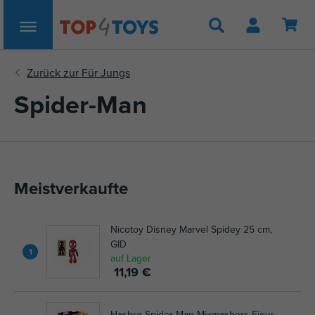
Suche
Spider-Man
Meistverkaufte
Nicotoy Disney Marvel Spidey 25 cm,
GID
1
auf Lager
11,19 €
Hasbro Spider-Man Mixmashers Figur