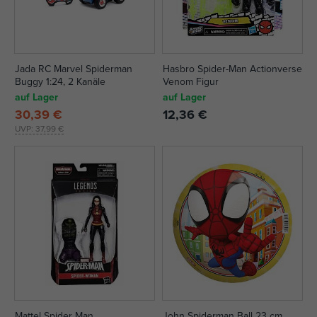
Jada RC Marvel Spiderman
Hasbro Spider-Man Actionverse
Buggy 1:24, 2 Kanäle
Venom Figur
auf Lager
auf Lager
30,39 €
12,36 €
UVP:
37,99 €
Mattel Spider Man
John Spiderman Ball 23 cm