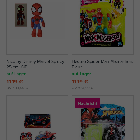
Nicotoy Disney Marvel Spidey
Hasbro Spider-Man Mixmashers
25 cm, GID
Figur
auf Lager
auf Lager
11,19 €
11,19 €
UVP:
13,99 €
UVP:
13,99 €
Nachricht