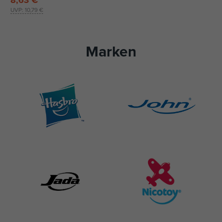
8,63 €
UVP:
10,79 €
Marken