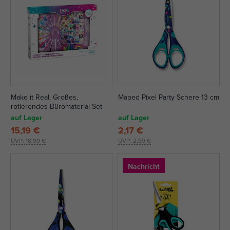
Make it Real. Großes,
Maped Pixel Party Schere 13 cm
rotierendes Büromaterial-Set
auf Lager
auf Lager
15,19 €
2,17 €
UVP:
18,99 €
UVP:
2,69 €
Nachricht