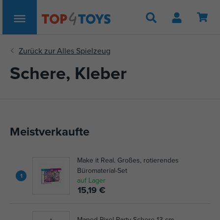
Suche
Schere, Kleber
Meistverkaufte
Make it Real. Großes, rotierendes
Büromaterial-Set
1
auf Lager
15,19 €
Maped Pixel Party Schere 13 cm