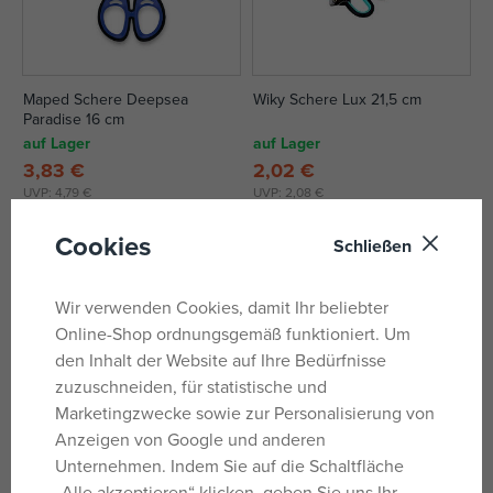
Maped Schere Deepsea
Wiky Schere Lux 21,5 cm
Paradise 16 cm
auf Lager
auf Lager
3,83 €
2,02 €
UVP:
4,79 €
UVP:
2,08 €
Cookies
Schließen
Nachricht
Wir verwenden Cookies, damit Ihr beliebter
Online-Shop ordnungsgemäß funktioniert. Um
den Inhalt der Website auf Ihre Bedürfnisse
zuzuschneiden, für statistische und
Marketingzwecke sowie zur Personalisierung von
Anzeigen von Google und anderen
Unternehmen. Indem Sie auf die Schaltfläche
Wiky Klebeband 1,8 cm x 33 m
PASTELINI Schere 21 cm lila
„Alle akzeptieren“ klicken, geben Sie uns Ihr