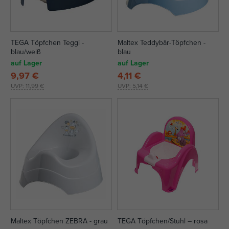
TEGA Töpfchen Teggi -
Maltex Teddybär-Töpfchen -
blau/weiß
blau
auf Lager
auf Lager
9,97 €
4,11 €
UVP:
11,99 €
UVP:
5,14 €
Maltex Töpfchen ZEBRA - grau
TEGA Töpfchen/Stuhl – rosa