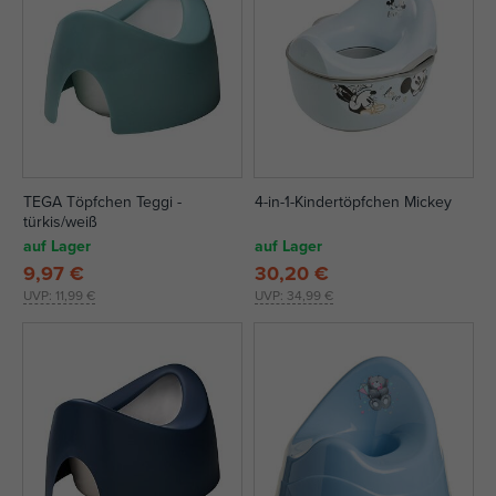
TEGA Töpfchen Teggi -
4-in-1-Kindertöpfchen Mickey
türkis/weiß
auf Lager
auf Lager
9,97 €
30,20 €
UVP:
11,99 €
UVP:
34,99 €