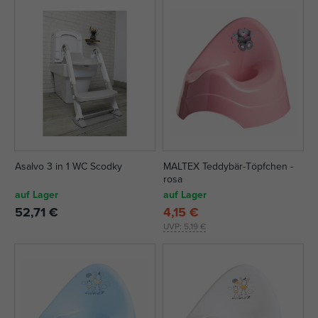
Asalvo 3 in 1 WC Scodky
MALTEX Teddybär-Töpfchen -
rosa
auf Lager
auf Lager
52,71 €
4,15 €
UVP:
5,19 €