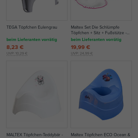
TEGA Töpfchen Eulengrau
Maltex Set Die Schlümpfe
Töpfchen + Sitz + Fußstütze -
weiß/rosa
beim Lieferanten vorrätig
beim Lieferanten vorrätig
8,23 €
19,99 €
UVP:
10,29 €
UVP:
24,99 €
MALTEX Töpfchen-Teddybär -
Maltex Töpfchen ECO Ocean &