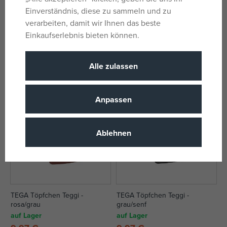
Einverständnis, diese zu sammeln und zu
TEGA Töpfchen Teggi -
TEGA Töpfchen Teggi -
verarbeiten, damit wir Ihnen das beste
weiß/rosa
grau/weiß
Einkaufserlebnis bieten können.
auf Lager
auf Lager
9,97 €
9,97 €
UVP:
11,99 €
UVP:
11,99 €
Alle zulassen
Anpassen
Ablehnen
TEGA Töpfchen Teggi -
TEGA Töpfchen Teggi -
rosa/grau
grau/senf
auf Lager
auf Lager