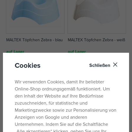
MALTEX Töpfchen Zebra - blau
MALTEX Töpfchen Zebra - weiß
auf Lager
auf Lager
4,15 €
4,15 €
Cookies
Schließen
UVP:
5,19 €
UVP:
5,19 €
Wir verwenden Cookies, damit Ihr beliebter
Online-Shop ordnungsgemäß funktioniert. Um
den Inhalt der Website auf Ihre Bedürfnisse
zuzuschneiden, für statistische und
Marketingzwecke sowie zur Personalisierung von
Anzeigen von Google und anderen
Unternehmen. Indem Sie auf die Schaltfläche
„Alle akzeptieren“ klicken, geben Sie uns Ihr