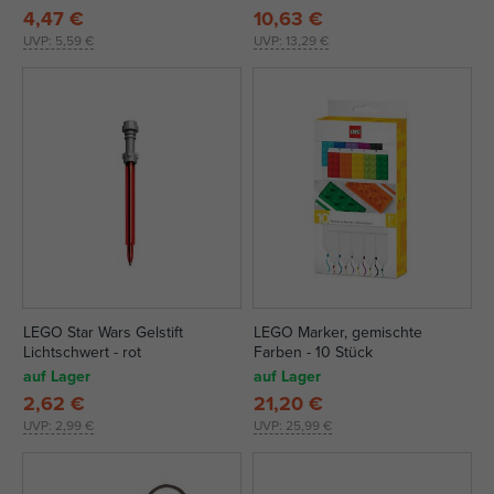
4,47 €
10,63 €
UVP:
5,59 €
UVP:
13,29 €
LEGO Star Wars Gelstift
LEGO Marker, gemischte
Lichtschwert - rot
Farben - 10 Stück
auf Lager
auf Lager
2,62 €
21,20 €
UVP:
2,99 €
UVP:
25,99 €