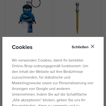
Cookies
Schließen
LEGO Ninjago Legacy Jay
LEGO Star Wars Gelstift
Leuchtfigur
Lichtschwert - Gelb
auf Lager
auf Lager
Wir verwenden Cookies, damit Ihr beliebter
12,31 €
2,62 €
Online-Shop ordnungsgemäß funktioniert. Um
UVP:
13,44 €
UVP:
2,99 €
den Inhalt der Website auf Ihre Bedürfnisse
zuzuschneiden, für statistische und
Marketingzwecke sowie zur Personalisierung von
Anzeigen von Google und anderen
Unternehmen. Indem Sie auf die Schaltfläche
„Alle akzeptieren“ klicken, geben Sie uns Ihr
Einverständnis, diese zu sammeln und zu