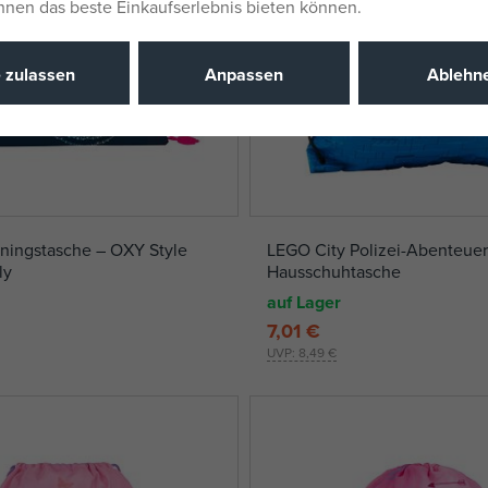
Ihnen das beste Einkaufserlebnis bieten können.
e zulassen
Anpassen
Ablehn
ningstasche – OXY Style
LEGO City Polizei-Abenteuer
ly
Hausschuhtasche
auf Lager
7,01 €
UVP:
8,49 €