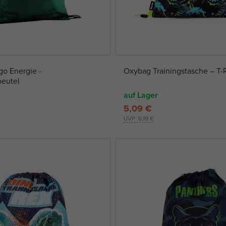
o Energie -
Oxybag Trainingstasche – T-
eutel
auf Lager
5,09 €
UVP:
6,19 €