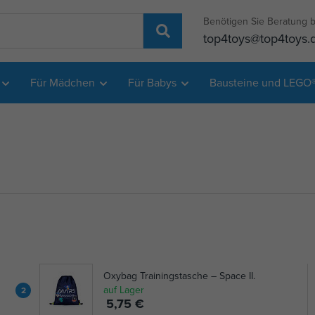
Benötigen Sie Beratung b
top4toys@top4toys.
Für Mädchen
Für Babys
Bausteine und LEGO
Oxybag Trainingstasche – Space II.
auf Lager
2
5,75 €