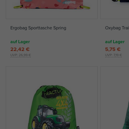
Ergobag Sporttasche Spring
Oxybag Trai
auf Lager
auf Lager
22,42 €
5,75 €
UVP:
26,99 €
UVP:
7,19 €