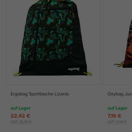
Ergobag Sporttasche Lizards
Oxybag Jura
auf Lager
auf Lager
22,42 €
7,19 €
UVP:
26,99 €
UVP:
8,99 €