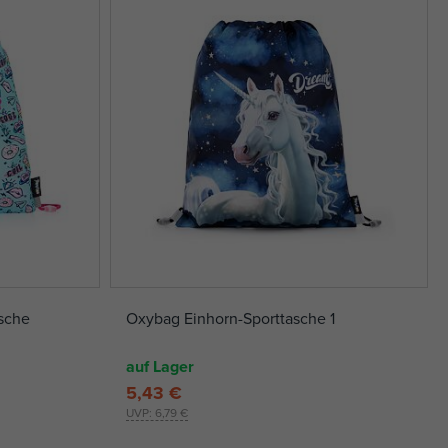
sche
Oxybag Einhorn-Sporttasche 1
auf Lager
5,43 €
UVP:
6,79 €