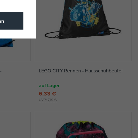
en
-
LEGO CITY Rennen - Hausschuhbeutel
auf Lager
6,33 €
UVP:
7,19 €