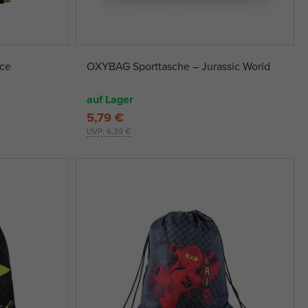
ace
OXYBAG Sporttasche – Jurassic World
auf Lager
5,79 €
UVP:
6,39 €