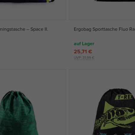
ningstasche – Space II.
Ergobag Sporttasche Fluo R
auf Lager
25,71 €
UVP:
31,99 €