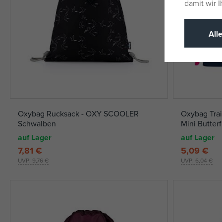
damit wir 
All
Oxybag Rucksack - OXY SCOOLER
Oxybag Trai
Schwalben
Mini Butterf
auf Lager
auf Lager
7,81 €
5,09 €
UVP:
9,76 €
UVP:
6,04 €