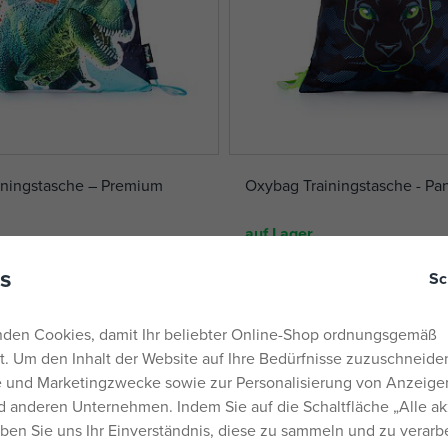
iningstasche – Premium
Oxybag Trainingstasche - Pa
auf Lager
5,09 €
s
Sc
UVP:
6,19 €
den Cookies, damit Ihr beliebter Online-Shop ordnungsgemäß
rt. Um den Inhalt der Website auf Ihre Bedürfnisse zuzuschneiden
he und Marketingzwecke sowie zur Personalisierung von Anzeige
 anderen Unternehmen. Indem Sie auf die Schaltfläche „Alle ak
eben Sie uns Ihr Einverständnis, diese zu sammeln und zu verarb