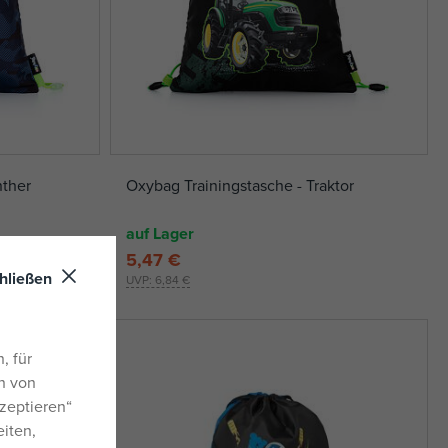
nther
Oxybag Trainingstasche - Traktor
auf Lager
5,47 €
hließen
UVP:
6,84 €
, für
n von
zeptieren“
eiten,