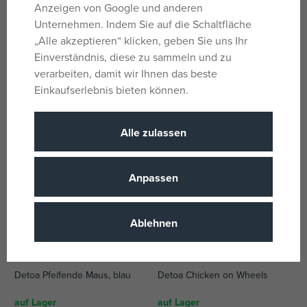
Anzeigen von Google und anderen
Unternehmen. Indem Sie auf die Schaltfläche
DJECO Holz-Multivan mit
Bino-Krokodilritt auf einer
„Alle akzeptieren“ klicken, geben Sie uns Ihr
Teddybären
Stange
Einverständnis, diese zu sammeln und zu
auf Lager
auf Lager
verarbeiten, damit wir Ihnen das beste
19,92 €
12,95 €
Einkaufserlebnis bieten können.
UVP:
24,90 €
UVP:
16,19 €
Alle zulassen
Anpassen
Ablehnen
Detoa Pfeifende Maus, blau
Detoa Chicken on Wheels
auf Lager
auf Lager