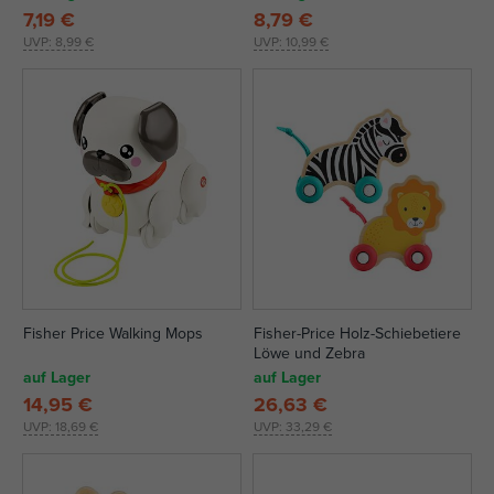
7,19 €
8,79 €
UVP:
8,99 €
UVP:
10,99 €
Fisher Price Walking Mops
Fisher-Price Holz-Schiebetiere
Löwe und Zebra
auf Lager
auf Lager
14,95 €
26,63 €
UVP:
18,69 €
UVP:
33,29 €