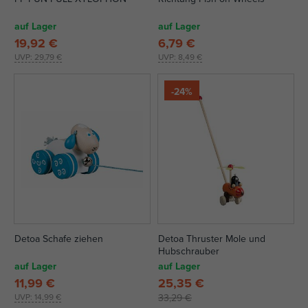
auf Lager
auf Lager
19,92 €
6,79 €
UVP:
29,79 €
UVP:
8,49 €
-24%
Detoa Schafe ziehen
Detoa Thruster Mole und
Hubschrauber
auf Lager
auf Lager
11,99 €
25,35 €
UVP:
14,99 €
33,29 €