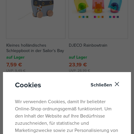
Kleines holländisches
DJECO Rainbowtrain
Schleppboot in der Sailor's Bay
auf Lager
auf Lager
7,59 €
23,19 €
UVP:
9,49 €
UVP:
28,99 €
Cookies
Schließen
Wir verwenden Cookies, damit Ihr beliebter
Online-Shop ordnungsgemäß funktioniert. Um
den Inhalt der Website auf Ihre Bedürfnisse
zuzuschneiden, für statistische und
Marketingzwecke sowie zur Personalisierung von