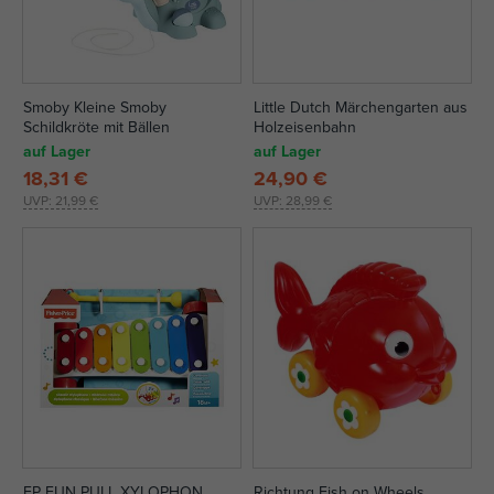
Smoby Kleine Smoby
Little Dutch Märchengarten aus
Schildkröte mit Bällen
Holzeisenbahn
auf Lager
auf Lager
18,31 €
24,90 €
UVP:
21,99 €
UVP:
28,99 €
FP FUN PULL XYLOPHON
Richtung Fish on Wheels