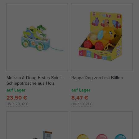
Melissa & Doug Erstes Spiel –
Rappa Dog zerrt mit Bällen
Schleppfrösche aus Holz
auf Lager
auf Lager
23,50 €
8,47 €
UVP:
29,37 €
UVP:
10,59 €