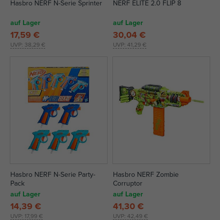
Hasbro NERF N-Serie Sprinter
NERF ELITE 2.0 FLIP 8
auf Lager
auf Lager
17,59 €
30,04 €
UVP:
38,29 €
UVP:
41,29 €
Hasbro NERF N-Serie Party-
Hasbro NERF Zombie
Pack
Corruptor
auf Lager
auf Lager
14,39 €
41,30 €
UVP:
17,99 €
UVP:
42,49 €