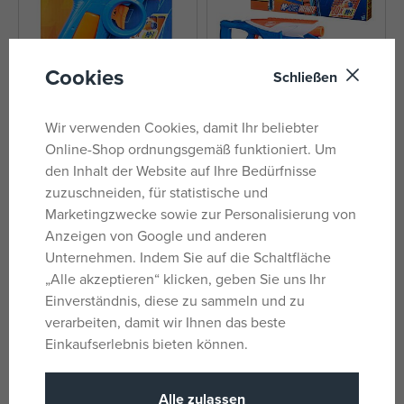
Cookies
Schließen
Wir verwenden Cookies, damit Ihr beliebter
Hasbro NERF N-SERIE FLEX
Hasbro NERF N-SERIE INFINITE
Online-Shop ordnungsgemäß funktioniert. Um
den Inhalt der Website auf Ihre Bedürfnisse
auf Lager
auf Lager
zuzuschneiden, für statistische und
4,63 €
35,18 €
Marketingzwecke sowie zur Personalisierung von
UVP:
5,79 €
UVP:
49,99 €
Anzeigen von Google und anderen
Unternehmen. Indem Sie auf die Schaltfläche
„Alle akzeptieren“ klicken, geben Sie uns Ihr
Einverständnis, diese zu sammeln und zu
verarbeiten, damit wir Ihnen das beste
Einkaufserlebnis bieten können.
Alle zulassen