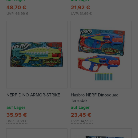
48,70 €
21,92 €
UVP:
66,99 €
UVP:
31,69 €
NERF DINO ARMOR-STRIKE
Hasbro NERF Dinosquad
Terrodak
auf Lager
auf Lager
35,95 €
23,45 €
UVP:
51,69 €
UVP:
34,59 €