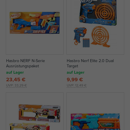
Hasbro NERF N-Serie
Hasbro Nerf Elite 2.0 Dual
Ausrüstungspaket
Target
auf Lager
auf Lager
23,45 €
9,99 €
UVP:
33,29 €
UVP:
12,49 €