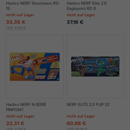
Hasbro NERF Shockwave RD-
Hasbro NERF Elite 2.0
15
Eaglepoint RD 8
nicht auf Lager
nicht auf Lager
33,35 €
37,16 €
UVP:
41,69 €
Hasbro NERF N-SERIE
NERF ELITE 2.0 FLIP 32
PINPOINT
nicht auf Lager
nicht auf Lager
22,31 €
60,88 €
UVP:
27,89 €
UVP:
83,99 €