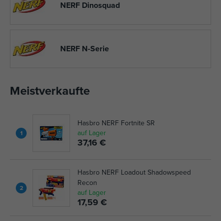
NERF Dinosquad
NERF N-Serie
Meistverkaufte
Hasbro NERF Fortnite SR
auf Lager
1
37,16 €
Hasbro NERF Loadout Shadowspeed
Recon
2
auf Lager
17,59 €