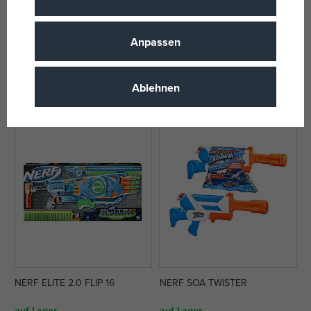
Hasbro NERF N-Serie Ward
NERF ROBLOX ARSENAL
Anpassen
PULSLASER
auf Lager
auf Lager
6,39 €
56,83 €
Ablehnen
UVP:
7,99 €
UVP:
77,99 €
NERF ELITE 2.0 FLIP 16
NERF SOA TWISTER
auf Lager
auf Lager