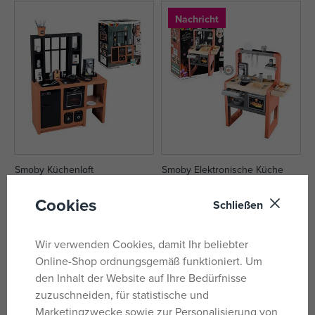
Nachricht
Smoby Küchenloft
Smoby Elektronische Küche
auf Lager
auf Lager
Cookies
Schließen
78,99 €
70,24 €
UVP:
112,99 €
UVP:
70,99 €
Wir verwenden Cookies, damit Ihr beliebter
Online-Shop ordnungsgemäß funktioniert. Um
den Inhalt der Website auf Ihre Bedürfnisse
zuzuschneiden, für statistische und
Marketingzwecke sowie zur Personalisierung von