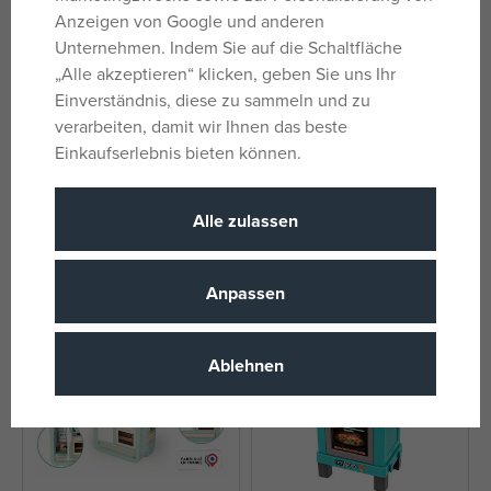
Anzeigen von Google und anderen
Unternehmen. Indem Sie auf die Schaltfläche
„Alle akzeptieren“ klicken, geben Sie uns Ihr
Einverständnis, diese zu sammeln und zu
verarbeiten, damit wir Ihnen das beste
Einkaufserlebnis bieten können.
Teddys Küche mit Zubehör mit
Smoby Kitchen Bon Appetit
Licht und Sound
elektronisch, blau-weiß
auf Lager
auf Lager
Alle zulassen
40,44 €
48,99 €
UVP:
44,09 €
UVP:
60,99 €
Anpassen
Ablehnen