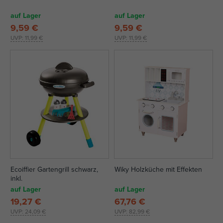
auf Lager
auf Lager
9,59 €
9,59 €
UVP:
11,99 €
UVP:
11,99 €
Ecoiffier Gartengrill schwarz,
Wiky Holzküche mit Effekten
inkl.
auf Lager
auf Lager
19,27 €
67,76 €
UVP:
24,09 €
UVP:
82,99 €