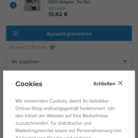
KIDO-Adapter, 7er-Set
2
auf Lager
13,62 €
Auswahl präzisieren
Sortieren
2 Produkt
Cookies
Schließen
Wir verwenden Cookies, damit Ihr beliebter
Online-Shop ordnungsgemäß funktioniert. Um
den Inhalt der Website auf Ihre Bedürfnisse
zuzuschneiden, für statistische und
Marketingzwecke sowie zur Personalisierung von
Anzeigen von Google und anderen