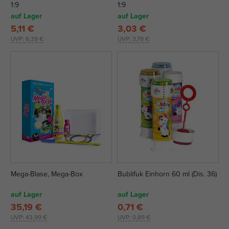
1:9
1:9
auf Lager
auf Lager
5,11 €
3,03 €
UVP:
6,39 €
UVP:
3,79 €
Mega-Blase, Mega-Box
Bublifuk Einhorn 60 ml (Dis. 36)
auf Lager
auf Lager
35,19 €
0,71 €
UVP:
43,99 €
UVP:
0,89 €