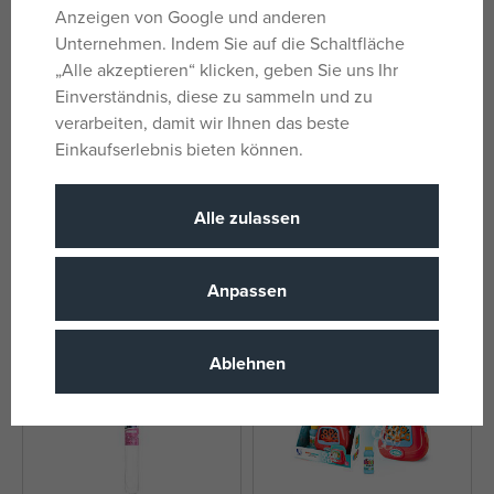
Anzeigen von Google und anderen
Unternehmen. Indem Sie auf die Schaltfläche
„Alle akzeptieren“ klicken, geben Sie uns Ihr
Einverständnis, diese zu sammeln und zu
verarbeiten, damit wir Ihnen das beste
Einkaufserlebnis bieten können.
BUBBLE Einhorn-
Dulcop Gabby's Dollhouse
Seifenblasenmaschine
Bublifuk 175 ml
auf Lager
auf Lager
Alle zulassen
13,59 €
1,60 €
UVP:
16,99 €
UVP:
2,00 €
Anpassen
Ablehnen