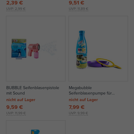
2,39 €
9,51 €
UVP:
2,99 €
UVP:
11,89 €
BUBBLE Seifenblasenpistole
Megabubble
mit Sound
Seifenblasenpumpe für
Riesenseifenblasen 1 l + großer
nicht auf Lager
nicht auf Lager
Ring
9,59 €
7,99 €
UVP:
11,99 €
UVP:
9,99 €