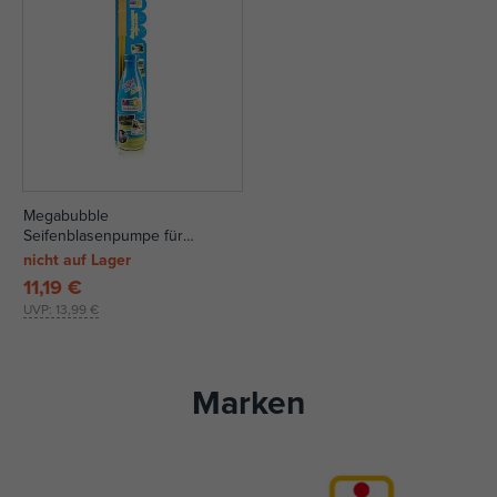
Megabubble
Seifenblasenpumpe für
Riesenseifenblasen 1 l + große
nicht auf Lager
Schnur
11,19 €
UVP:
13,99 €
Marken