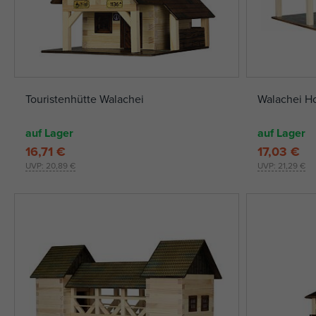
Touristenhütte Walachei
Walachei H
auf Lager
auf Lager
16,71 €
17,03 €
UVP:
20,89 €
UVP:
21,29 €