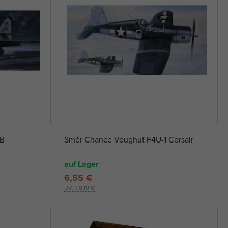
 B
Směr Chance Voughut F4U-1 Corsair
auf Lager
6,55 €
UVP:
8,19 €