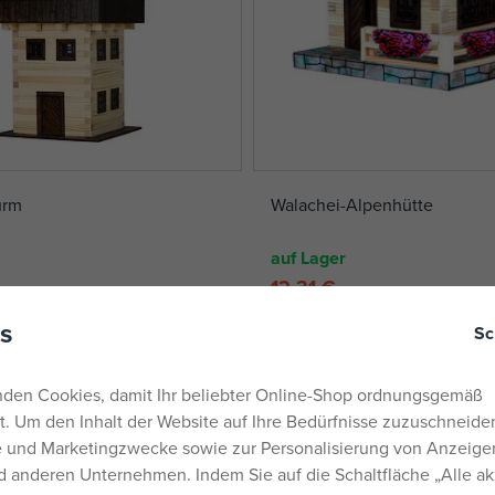
urm
Walachei-Alpenhütte
auf Lager
12,31 €
UVP:
15,39 €
s
Sc
den Cookies, damit Ihr beliebter Online-Shop ordnungsgemäß
rt. Um den Inhalt der Website auf Ihre Bedürfnisse zuzuschneiden
he und Marketingzwecke sowie zur Personalisierung von Anzeige
 anderen Unternehmen. Indem Sie auf die Schaltfläche „Alle ak