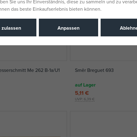
eben Sie uns Ihr Einverständnis, diese zu sammeln und zu verarb
Ihnen das beste Einkaufserlebnis bieten können.
e zulassen
Anpassen
Ablehn
sserschmitt Me 262 B-1a/U1
Směr Breguet 693
auf Lager
5,11 €
UVP:
6,39 €