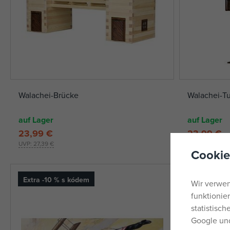
Walachei-Brücke
Walachei-T
auf Lager
auf Lager
23,99 €
23,99 €
UVP:
27,39 €
UVP:
26,49 €
Cookie
Extra -10 % s kódem
Wir verwen
funktionie
statistisc
Google und