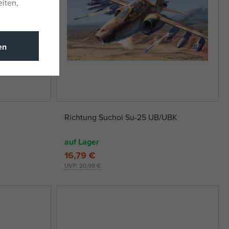
eiten,
en
Richtung Suchoi Su-25 UB/UBK
auf Lager
16,79 €
UVP:
20,99 €