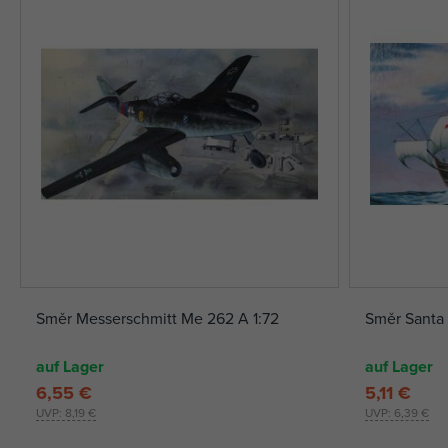
Směr Messerschmitt Me 262 A 1:72
Směr Santa 
auf Lager
auf Lager
6,55 €
5,11 €
UVP:
8,19 €
UVP:
6,39 €