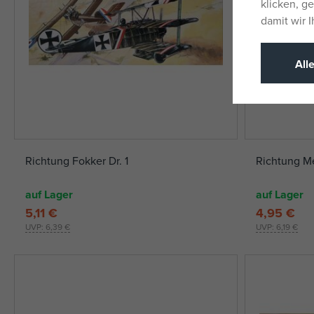
klicken, g
damit wir 
All
Richtung Fokker Dr. 1
Richtung Me
auf Lager
auf Lager
5,11 €
4,95 €
UVP:
6,39 €
UVP:
6,19 €