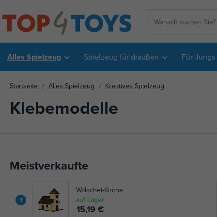
Alles Spielzeug
Spielzeug für draußen
Für Jungs
Startseite
Alles Spielzeug
Kreatives Spielzeug
Klebemodelle
Meistverkaufte
Walachei-Kirche
auf Lager
1
15,19 €