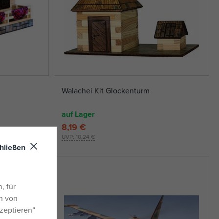
Walachei Kit Glockenturm
auf Lager
8,19 €
UVP:
10,24 €
hließen
, für
n von
zeptieren“