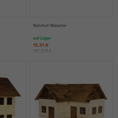
Bahnhof Walachei
auf Lager
12,31 €
UVP:
15,39 €