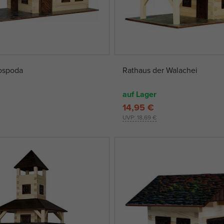
ospoda
Rathaus der Walachei
auf Lager
14,95 €
UVP:
18,69 €