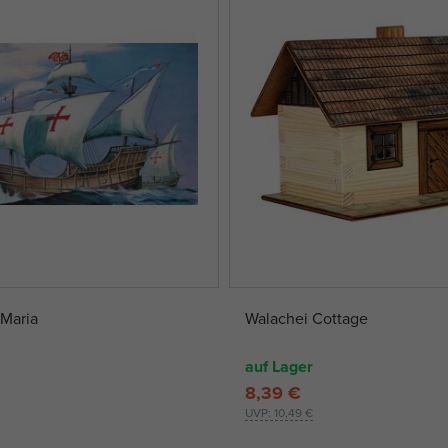
Maria
Walachei Cottage
auf Lager
8,39 €
UVP:
10,49 €