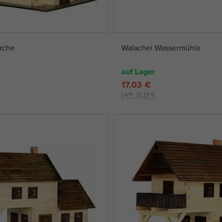
rche
Walachei Wassermühle
auf Lager
17,03 €
UVP:
21,29 €