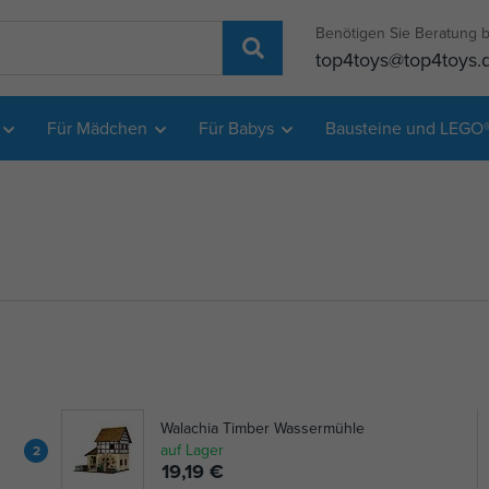
Benötigen Sie Beratung b
top4toys@top4toys.
Für Mädchen
Für Babys
Bausteine und LEGO
Walachia Timber Wassermühle
auf Lager
2
19,19 €