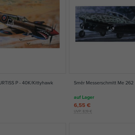
URTISS P - 40K/Kittyhawk
Směr Messerschmitt Me 262
auf Lager
6,55 €
UVP:
8,19 €