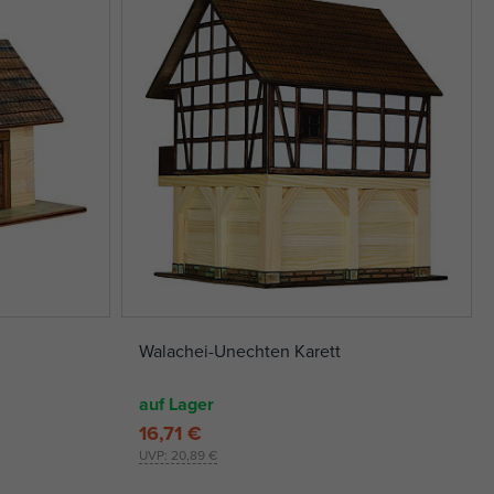
Walachei-Unechten Karett
auf Lager
16,71 €
UVP:
20,89 €