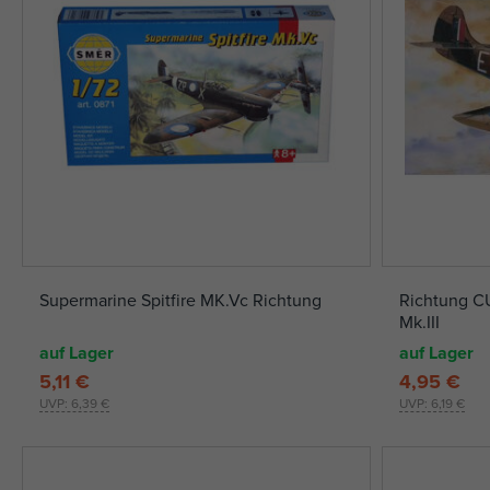
Supermarine Spitfire MK.Vc Richtung
Richtung C
Mk.III
auf Lager
auf Lager
5,11 €
4,95 €
UVP:
6,39 €
UVP:
6,19 €