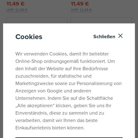
11,49 €
11,49 €
UVP:
12,49 €
UVP:
12,49 €
Cookies
Schließen
Wir verwenden Cookies, damit Ihr beliebter
Online-Shop ordnungsgemäß funktioniert. Um
den Inhalt der Website auf Ihre Bedürfnisse
zuzuschneiden, für statistische und
Marketingzwecke sowie zur Personalisierung von
Anzeigen von Google und anderen
Biberschatz COLORATI
Biberschatz Beißperlen DOLCE
Beißperlen
ROSA
Unternehmen. Indem Sie auf die Schaltfläche
beim Lieferanten vorrätig
beim Lieferanten vorrätig
„Alle akzeptieren“ klicken, geben Sie uns Ihr
10,14 €
10,82 €
Einverständnis, diese zu sammeln und zu
UVP:
10,99 €
UVP:
11,99 €
verarbeiten, damit wir Ihnen das beste
Einkaufserlebnis bieten können.