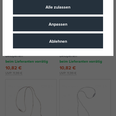
Alle zulassen
Anpassen
Ablehnen
Biberschatz ARCO IRIS
Biberschatz PARADIESVOGEL
Beißperlen
Beißperlen
beim Lieferanten vorrätig
beim Lieferanten vorrätig
10,82 €
10,82 €
UVP:
11,99 €
UVP:
11,99 €