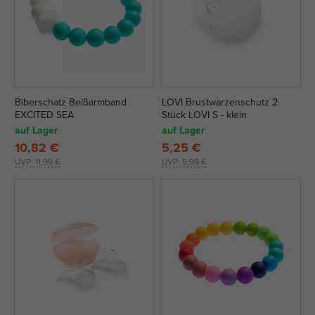
Biberschatz Beißarmband
LOVI Brustwarzenschutz 2
EXCITED SEA
Stück LOVI S - klein
auf Lager
auf Lager
10,82 €
5,25 €
UVP:
11,99 €
UVP:
5,99 €