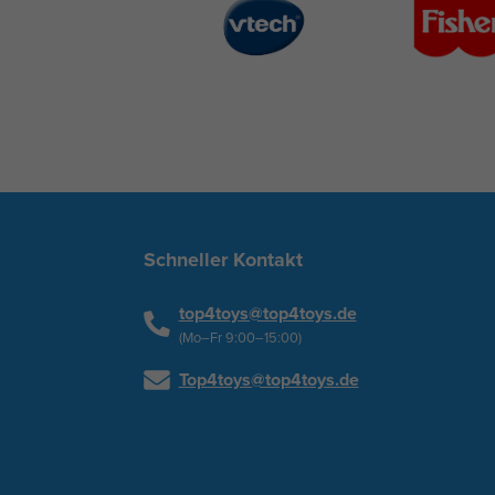
Schneller Kontakt
top4toys@top4toys.de
(Mo–Fr 9:00–15:00)
Top4toys@top4toys.de