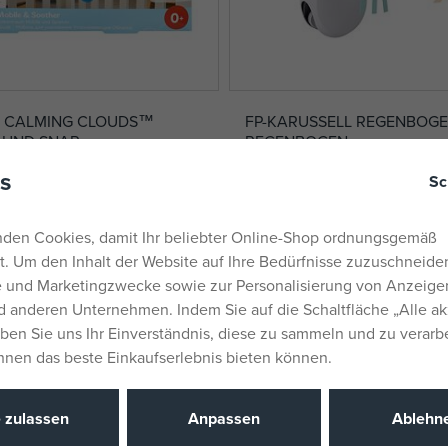
ice CALMING CLOUDS™
FP-KARUSSELL REGENBOGE
 UND SNAP
REGENBOGEN
auf Lager
s
Sc
38,23 €
UVP:
47,49 €
den Cookies, damit Ihr beliebter Online-Shop ordnungsgemäß
rt. Um den Inhalt der Website auf Ihre Bedürfnisse zuzuschneiden
he und Marketingzwecke sowie zur Personalisierung von Anzeige
 anderen Unternehmen. Indem Sie auf die Schaltfläche „Alle ak
eben Sie uns Ihr Einverständnis, diese zu sammeln und zu verarb
Ihnen das beste Einkaufserlebnis bieten können.
e zulassen
Anpassen
Ablehn