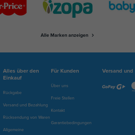
Alle Marken anzeigen
Alles über den
Für Kunden
Versand und
Einkauf
Über uns
Rückgabe
Freie Stellen
Versand und Bezahlung
Kontakt
Rücksendung von Waren
Garantiebedingungen
Allgemeine