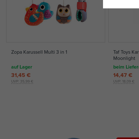
Zopa Karussell Multi 3 in 1
Taf Toys Ka
Moonlight
auf Lager
beim Liefer
31,45 €
14,47 €
UVP:
35,99 €
UVP:
18,09 €