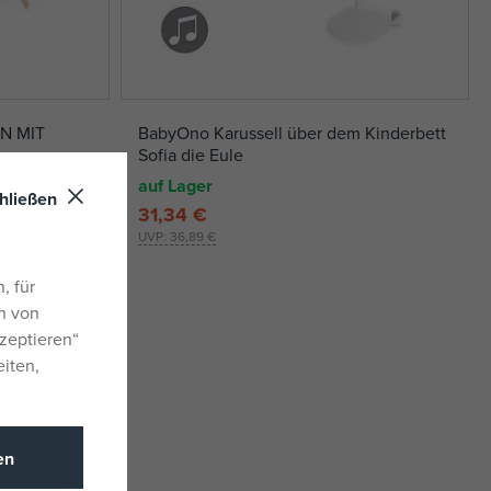
N MIT
BabyOno Karussell über dem Kinderbett
Sofia die Eule
auf Lager
hließen
31,34 €
UVP:
36,89 €
, für
n von
zeptieren“
eiten,
en