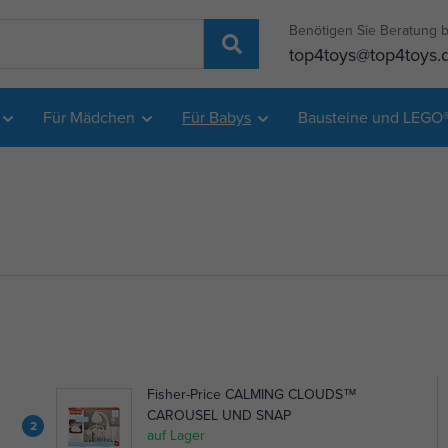
Benötigen Sie Beratung b
top4toys@top4toys.
Für Mädchen
Für Babys
Bausteine und LEGO
Fisher-Price CALMING CLOUDS™
CAROUSEL UND SNAP
2
auf Lager