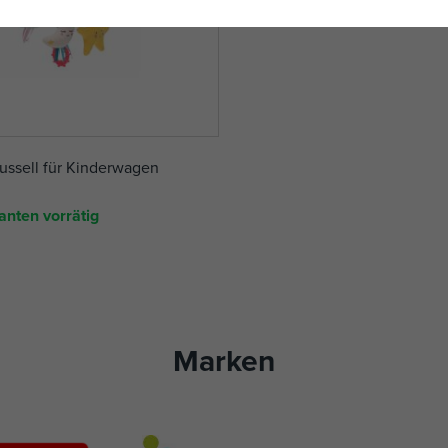
russell für Kinderwagen
anten vorrätig
Marken