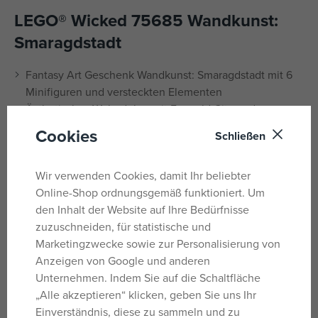
LEGO® Wicked 75685 Wandkunst:
Smaragdstadt
Fantasy Art Geschenk Wandkunst: Smaragdstadt mit 6
Minifiguren und versteckten Elementen
Ästhetisches Wohndekor mit Emerald City und
ikonischen Szenen aus beiden Wicked-Filmen
Cookies
Schließen
Beinhaltet Emerald City, Shiz University und einen Zug
nach Emerald City
Wir verwenden Cookies, damit Ihr beliebter
Enthält 6 Minifiguren, darunter Elphaba und Glinda,
Online-Shop ordnungsgemäß funktioniert. Um
sowie eine Toto-Hundefigur
den Inhalt der Website auf Ihre Bedürfnisse
Künstlerisches Geschenk für Frauen, Männer und
zuzuschneiden, für statistische und
erwachsene Fans der Wicked-Filme
Marketingzwecke sowie zur Personalisierung von
Entdecke intuitive 3D-Bauanleitungen in der LEGO®
Anzeigen von Google und anderen
Builder App
Unternehmen. Indem Sie auf die Schaltfläche
Mit LEGO® Wicked-Sets können Fans Szenen aus den
„Alle akzeptieren“ klicken, geben Sie uns Ihr
Filmen nacherleben
Einverständnis, diese zu sammeln und zu
Der Bausatz besteht aus 1.518 Teilen und ist über 32 cm