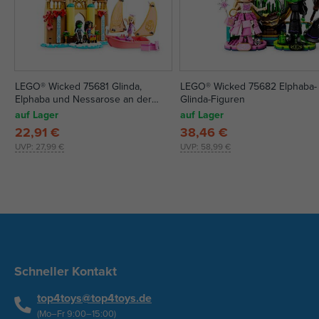
LEGO® Wicked 75681 Glinda,
LEGO® Wicked 75682 Elphaba-
Elphaba und Nessarose an der
Glinda-Figuren
Shiz-Universität
auf Lager
auf Lager
22,91 €
38,46 €
UVP:
27,99 €
UVP:
58,99 €
Schneller Kontakt
top4toys@top4toys.de
(Mo–Fr 9:00–15:00)