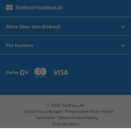
Top4toys@top4toys.de
Alles über den Einkauf
Für Kunden
© 2026 Top4Toys.de
Cookie-Einstellungen
Fehlerhaften Inhalt melden
Impressum
Datenschutzerklärung
Shop by
wpj.cz