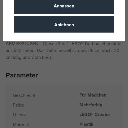
herauszuzoomen, während sie daran arbeiten.
Anpassen
BEGEISTERN SIE IHRE KINDER – Jedes 3-in-1-Set bietet
Kindern 3 verschiedene Baumöglichkeiten, inspiriert von
Ablehnen
ihren größten Interessen, darunter Tiere, Fahrzeuge und
Häuser.
ABMESSUNGEN – Dieses 3-in-1 LEGO® Tierbauset besteht
aus 542 Teilen. Das Delfinmodell ist über 25 cm hoch, 20
cm lang und 7 cm breit.
Parameter
Für Mädchen
Geschlecht
Mehrfarbig
Farbe
LEGO® Creator
Lizenz
Plastik
Material