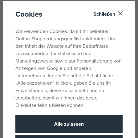
Flossen und Schwänze, das Seepferdchen-Modell hat
Cookies
einen beweglichen Kopf und Schwanz, und das Krabben-
Schließen
Modell hat bewegliche Augen und Scheren.
Wir verwenden Cookies, damit Ihr beliebter
ZUBEHÖR ZUM SPIELEN UND AUSSTELLEN – Delfine
Online-Shop ordnungsgemäß funktioniert. Um
schwimmen auf einer Welle mit Korallen, das
den Inhalt der Website auf Ihre Bedürfnisse
Seepferdchen hat einen Sockel mit Seegras und ein
zuzuschneiden, für statistische und
bewegliches Gehäuse, und die Krabbe ist mit Quallen und
Marketingzwecke sowie zur Personalisierung von
Meerespflanzen ausgestattet.
Anzeigen von Google und anderen
GESCHENKIDEE FÜR KINDER – Dieses LEGO® Creator 3-
Unternehmen. Indem Sie auf die Schaltfläche
in-1-Bauset ist ein tolles Geschenk für Mädchen, Jungen
„Alle akzeptieren“ klicken, geben Sie uns Ihr
und Tierliebhaber, die gerne mit aufwendigem, kreativem
Einverständnis, diese zu sammeln und zu
Spielzeug spielen.
verarbeiten, damit wir Ihnen das beste
Einkaufserlebnis bieten können.
BAU-SPASS – Begleite Kinder bei ihrem nächsten
Bauabenteuer mit der intuitiven LEGO® Builder App. Sie
ermöglicht es ihnen, ihre Sets zu speichern, den
Alle zulassen
Baufortschritt zu verfolgen und in 3D-Modelle hinein- und