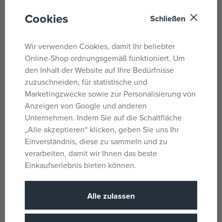
Schwanzflosse; das Anglerfisch-Modell kann sein Maul,
seine Seitenflossen und seine Schwanzflosse bewegen;
Cookies
Schließen
und das Mantarochen-Modell hat eine bewegliche
Schwanzflosse.
Wir verwenden Cookies, damit Ihr beliebter
SOBASIS MIT ZUBEHÖR ZUM SPIELEN UND AUSSTELLEN
Online-Shop ordnungsgemäß funktioniert. Um
– Das Hai-Modell hat eine Basis mit einer Schatztruhe und
den Inhalt der Website auf Ihre Bedürfnisse
einer Krabbe, der Seeteufel eine Basis mit
zuzuschneiden, für statistische und
Meerespflanzen und der Mantarochen eine Basis mit einer
Marketingzwecke sowie zur Personalisierung von
Muschel
Anzeigen von Google und anderen
Unternehmen. Indem Sie auf die Schaltfläche
GESCHENKTIPP FÜR KINDER – Dieses preisgünstige
„Alle akzeptieren“ klicken, geben Sie uns Ihr
LEGO® Creator 3-in-1-Bauset zum Thema Ozean ist ein
Einverständnis, diese zu sammeln und zu
tolles Geburtstags- oder Geschenk zu besonderen
verarbeiten, damit wir Ihnen das beste
Anlässen für Mädchen und Jungen ab 8 Jahren, die
Einkaufserlebnis bieten können.
kreatives Spielzeug lieben.
MEHR 3-IN-1-SPASS – Erlebe noch mehr Abenteuer mit
Alle zulassen
anderen Sets aus der umfangreichen LEGO® Creator 3-in-
1-Reihe (separat erhältlich).