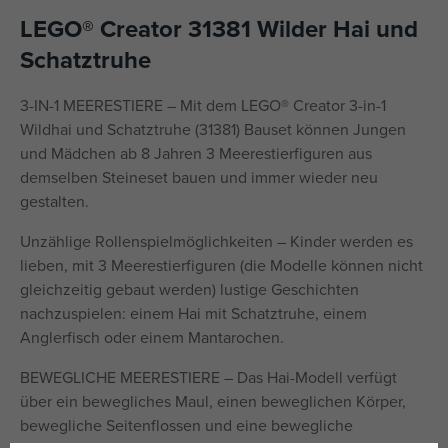
LEGO® Creator 31381 Wilder Hai und
Schatztruhe
3-IN-1 MEERESTIERE – Mit dem LEGO® Creator 3-in-1
Wildhai und Schatztruhe (31381) Bauset können Jungen
und Mädchen ab 8 Jahren 3 Meerestierfiguren aus
demselben Steineset bauen und immer wieder neu
gestalten.
Unzählige Rollenspielmöglichkeiten – Kinder werden es
lieben, mit 3 Meerestierfiguren (die Modelle können nicht
gleichzeitig gebaut werden) lustige Geschichten
nachzuspielen: einem Hai mit Schatztruhe, einem
Anglerfisch oder einem Mantarochen.
BEWEGLICHE MEERESTIERE – Das Hai-Modell verfügt
über ein bewegliches Maul, einen beweglichen Körper,
bewegliche Seitenflossen und eine bewegliche