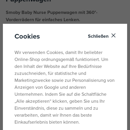
Smoby Baby Nurse Puppenwagen mit 360°-
Vorderrädern für einfaches Lenken.
Das Kunststoffgestell des Kinderwagens ist sehr leicht
Cookies
Schließen
und daher einfach zu handhaben. Dank des
pflegeleichten Kunststoffs und des speziellen Stoffes lässt
Wir verwenden Cookies, damit Ihr beliebter
sich der Kinderwagen leicht reinigen: Einfach einen
Online-Shop ordnungsgemäß funktioniert. Um
Schwamm in etwas Wasser einweichen und vorsichtig
den Inhalt der Website auf Ihre Bedürfnisse
abwischen.
zuzuschneiden, für statistische und
Passend für Puppen bis 42 cm
(Puppe nicht im
Marketingzwecke sowie zur Personalisierung von
Lieferumfang enthalten)
.
Anzeigen von Google und anderen
Unternehmen. Indem Sie auf die Schaltfläche
Produktabmessungen (L x B x H): 49 x 38 x 53 cm.
„Alle akzeptieren“ klicken, geben Sie uns Ihr
Einverständnis, diese zu sammeln und zu
Parameter
verarbeiten, damit wir Ihnen das beste
Einkaufserlebnis bieten können.