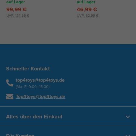
42 cm
auf Lager
auf Lager
99,99 €
46,99 €
UVP:
124,99 €
UVP:
62,99 €
Schneller Kontakt
top4toys@top4toys.de
(Mo–Fr 9:00–15:00)
Top4toys@top4toys.de
Alles über den Einkauf