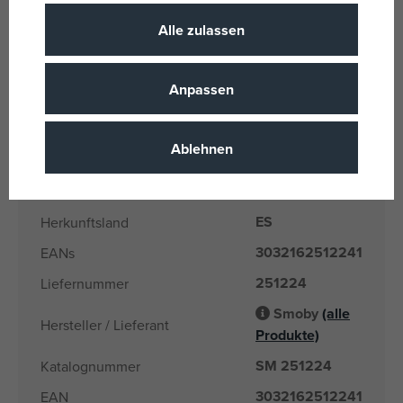
Für Mädchen
Geschlecht
Alle zulassen
Mehrfarbig
Farbe
Textil, Kunststoff
Material
Anpassen
Baby Nurse
Produktlinie
Smoby
Name der Marke
Ablehnen
1 Jahr und 6
Alter von
Monate
ES
Herkunftsland
3032162512241
EANs
251224
Liefernummer
Smoby
(alle
Hersteller / Lieferant
Produkte)
SM 251224
Katalognummer
3032162512241
EAN