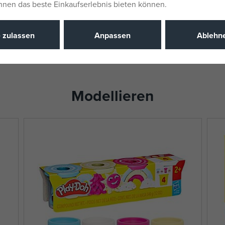
Katalognu
Ihnen das beste Einkaufserlebnis bieten können.
EAN
e zulassen
Anpassen
Ablehn
Modellieren