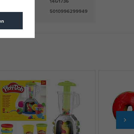
14G1736
mmer
5010996299949
en