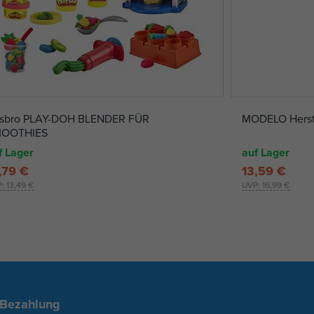
sbro PLAY-DOH BLENDER FÜR
MODELO Herste
OOTHIES
f Lager
auf Lager
,79 €
13,59 €
P:
13,49 €
UVP:
16,99 €
 Bezahlung