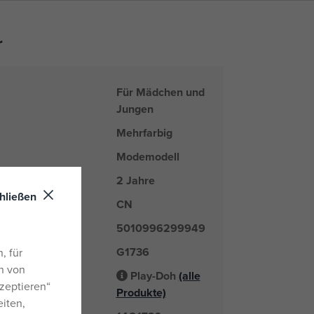
r
Für Mädchen und
Jungen
Mehrfarbig
Modemodell
2 Jahre
hließen
CN
nd
5010996299949
G1736
er
, für
n von
Play-Doh
(alle
Lieferant
zeptieren“
Produkte)
eiten,