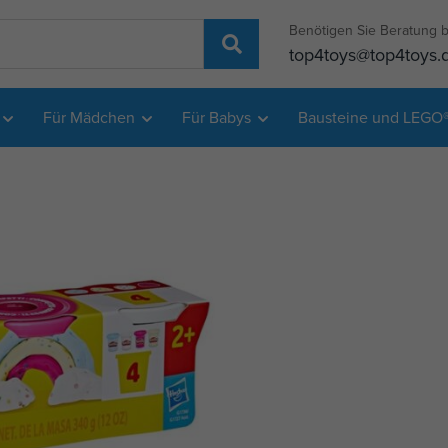
Benötigen Sie Beratung b
top4toys@top4toys.
Für Mädchen
Für Babys
Bausteine und LEGO