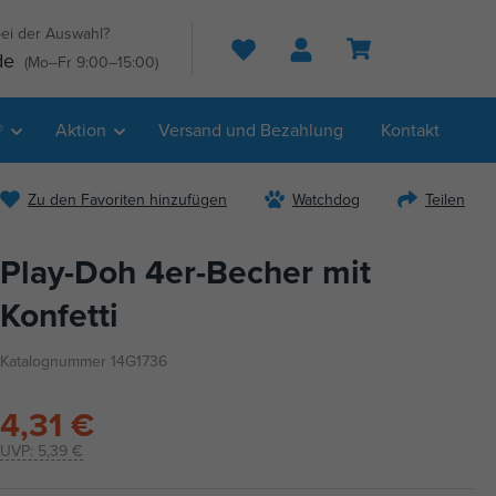
ei der Auswahl?
Suche
de
(Mo–Fr 9:00–15:00)
®
Aktion
Versand und Bezahlung
Kontakt
Zu den Favoriten hinzufügen
Watchdog
Teilen
Play-Doh 4er-Becher mit
Konfetti
Katalognummer 14G1736
4,31 €
UVP:
5,39 €