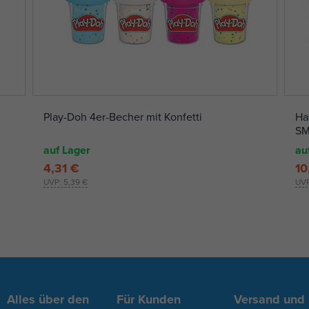
Play-Doh 4er-Becher mit Konfetti
Ha
SM
auf Lager
au
4,31 €
10
UVP:
5,39 €
UV
Alles über den
Für Kunden
Versand und