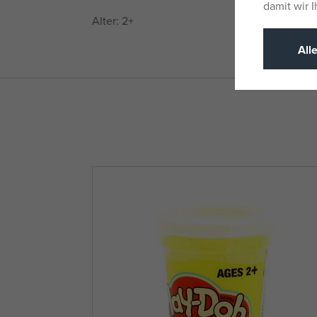
damit wir 
Alter: 2+
All