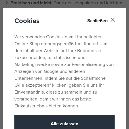
Praktisch und leicht:
Dank des kompakten und leichten
Designs trägt der Anhänger nicht unnötig zum Gewicht
Ihrer Schlüssel oder Tasche bei.
Cookies
Schließen
Lange Akkulaufzeit:
Die LED-Leuchte ist
energieeffizient und gewährleistet so eine lange
Wir verwenden Cookies, damit Ihr beliebter
Akkulaufzeit.
Online-Shop ordnungsgemäß funktioniert. Um
Das ideale Geschenk:
Perfekt für alle Altersgruppen
den Inhalt der Website auf Ihre Bedürfnisse
und alle LEGO-Fans.
zuzuschneiden, für statistische und
Material:
Hochwertiger Kunststoff
Marketingzwecke sowie zur Personalisierung von
Anzeigen von Google und anderen
Abmessungen:
Ungefähr 8 cm (Höhe der Minifigur)
Unternehmen. Indem Sie auf die Schaltfläche
„Alle akzeptieren“ klicken, geben Sie uns Ihr
Stromversorgung:
Austauschbare Batterie 2x CR2025 (im
Einverständnis, diese zu sammeln und zu
Lieferumfang enthalten)
verarbeiten, damit wir Ihnen das beste
Einkaufserlebnis bieten können.
Lichtfarbe:
Weiß
Empfohlenes Alter: 6+
Alle zulassen