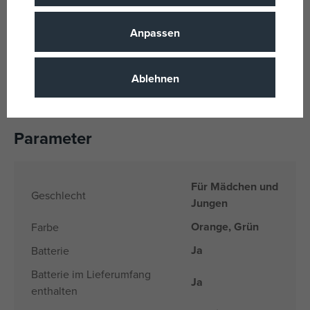
Hersteller: IQ Hong Kong Limited, Wohnung A, 15. Etage,
Waylee Industrial Centre, 30-38 Tsuen King Circuit, Tsuen
Anpassen
Wan, NT, Hongkong, info@iqhk.com
EU – Vertriebspartner: SmartLife s.r.o., Purkyňova
Ablehnen
3091/97c, Brno 612 00, info@smartlife.cz,
www.smartlife.cz
Parameter
Für Mädchen und
Geschlecht
Jungen
Orange, Grün
Farbe
Ja
Batterie
Batterie im Lieferumfang
Ja
enthalten