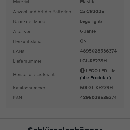
Plastik
Material
2x CR2025
Anzahl und Art der Batterien
Lego lights
Name der Marke
6 Jahre
Alter von
CN
Herkunftsland
4895028536374
EANs
LGL-KE239H
Liefernummer
LEGO LED Lite
Hersteller / Lieferant
(alle Produkte)
60LGL-KE239H
Katalognummer
4895028536374
EAN