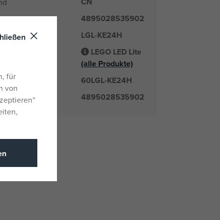
CN
nd
4895028535902
LGL-KE24H
er
hließen
LEGO LED Lite
Lieferant
(alle Produkte)
, für
60LGL-KE24H
mmer
n von
4895028535902
zeptieren“
eiten,
en