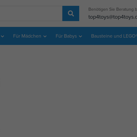
Benötigen Sie Beratung b
top4toys@top4toys.
Für Mädchen
Für Babys
Bausteine und LEGO