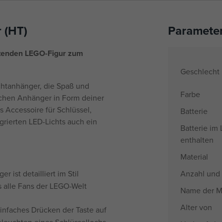
 (HT)
Paramete
chtenden LEGO-Figur zum
Geschlecht
chtanhänger, die Spaß und
Farbe
ischen Anhänger in Form deiner
s Accessoire für Schlüssel,
Batterie
grierten LED-Lichts auch ein
Batterie im
enthalten
Material
 ist detailliert im Stil
Anzahl und 
s alle Fans der LEGO-Welt
Name der M
Alter von
infaches Drücken der Taste auf
Beleuchten eines Schlüssellochs