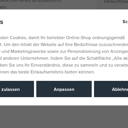
Herkunftsla
eln.
EANs
e aus einer Vielzahl beliebter
s
Liefernumm
r Wars, LEGO Ninjago und mehr.
Sc
hte Design sorgt dafür, dass
Hersteller / 
e nicht unnötig belastet.
den Cookies, damit Ihr beliebter Online-Shop ordnungsgemäß
ieeffizient und sorgt für eine
rt. Um den Inhalt der Website auf Ihre Bedürfnisse zuzuschneiden
Katalognu
he und Marketingzwecke sowie zur Personalisierung von Anzeige
gruppen und alle LEGO-Fans.
EAN
 anderen Unternehmen. Indem Sie auf die Schaltfläche „Alle ak
eben Sie uns Ihr Einverständnis, diese zu sammeln und zu verarb
Ihnen das beste Einkaufserlebnis bieten können.
e zulassen
Anpassen
Ablehn
 CR2025 (im Lieferumfang