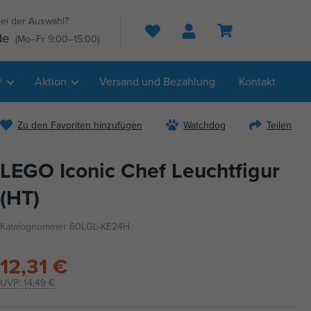
ei der Auswahl?
Suche
de
(Mo–Fr 9:00–15:00)
®
Aktion
Versand und Bezahlung
Kontakt
Zu den Favoriten hinzufügen
Watchdog
Teilen
LEGO Iconic Chef Leuchtfigur
(HT)
Katalognummer 60LGL-KE24H
12,31 €
UVP:
14,49 €