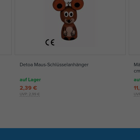
Detoa Maus-Schlüsselanhänger
Mä
cm
auf Lager
au
2,39 €
11
UVP:
2,99 €
UV