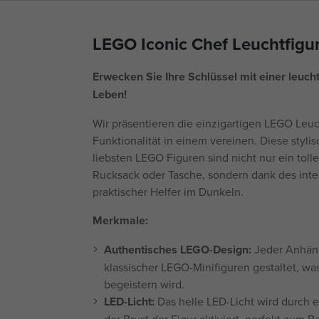
LEGO Iconic Chef Leuchtfigur
Erwecken Sie Ihre Schlüssel mit einer leu
Leben!
Wir präsentieren die einzigartigen LEGO Leu
Funktionalität in einem vereinen. Diese styl
liebsten LEGO Figuren sind nicht nur ein tolle
Rucksack oder Tasche, sondern dank des inte
praktischer Helfer im Dunkeln.
Merkmale:
Authentisches LEGO-Design:
Jeder Anhänger
klassischer LEGO-Minifiguren gestaltet, wa
begeistern wird.
LED-Licht:
Das helle LED-Licht wird durch e
der Brust der Figur aktiviert, perfekt zum 