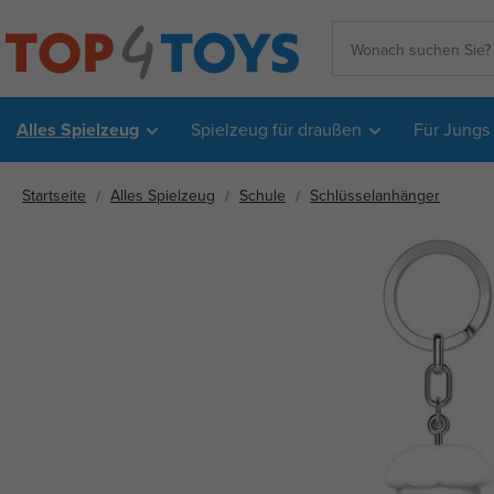
Alles Spielzeug
Spielzeug für draußen
Für Jungs
Startseite
Alles Spielzeug
Schule
Schlüsselanhänger