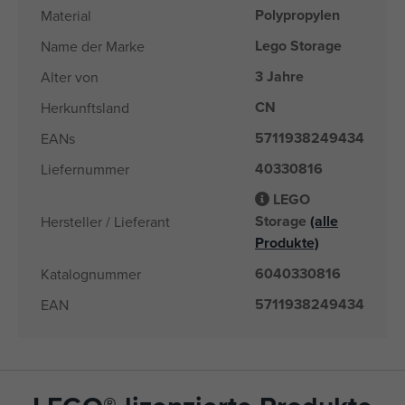
Polypropylen
Material
Lego Storage
Name der Marke
3 Jahre
Alter von
CN
Herkunftsland
5711938249434
EANs
40330816
Liefernummer
LEGO
Storage
(alle
Hersteller / Lieferant
Produkte)
6040330816
Katalognummer
5711938249434
EAN