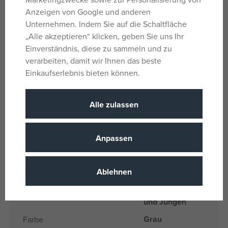
stapeln.
Anzeigen von Google und anderen
Kompatibel mit LEGO-Tischboxen.
Unternehmen. Indem Sie auf die Schaltfläche
Hergestellt aus sicherem, hochwertigem Polypropylen
„Alle akzeptieren“ klicken, geben Sie uns Ihr
(PP), das frei von BPA, Phthalaten und PVC ist.
Einverständnis, diese zu sammeln und zu
Abmessungen: 10,2 × 12 × 10,2 cm
verarbeiten, damit wir Ihnen das beste
Einkaufserlebnis bieten können.
Gewicht: 69 g
Hersteller: Nordic Houseware Group A/S, Knud Hojgaards
Alle zulassen
Vej 2, 2860 Soborg, Dänemark, customersupport@nh-
g.com
Anpassen
Parameter
Ablehnen
Für Mädchen
Geschlecht
und Jungen
Grau
Farbe