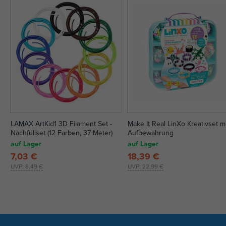
LAMAX ArtKid1 3D Filament Set -
Make It Real LinXo Kreativset m
Nachfüllset (12 Farben, 37 Meter)
Aufbewahrung
auf Lager
auf Lager
7,03 €
18,39 €
UVP:
8,49 €
UVP:
22,99 €