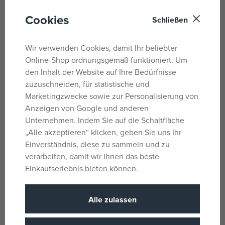
Vorstellung und Vorlage.
Cookies
Schließen
Kann bemalt und ausgemalt werden. Die Entwicklung
findet im Freien in der Sonne statt! Du kannst Fotos,
Wir verwenden Cookies, damit Ihr beliebter
Bilder, Pflanzen und andere Materialien verwenden, um
Online-Shop ordnungsgemäß funktioniert. Um
dein eigenes, einzigartiges Werk zu schaffen!
den Inhalt der Website auf Ihre Bedürfnisse
Das Set beinhaltet:
zuzuschneiden, für statistische und
Marketingzwecke sowie zur Personalisierung von
Weiß lackierter Rahmen
Anzeigen von Google und anderen
Passepartout
Unternehmen. Indem Sie auf die Schaltfläche
5 Blatt lichtempfindliches Papier, Größe A5
„Alle akzeptieren“ klicken, geben Sie uns Ihr
transparente Folie
Einverständnis, diese zu sammeln und zu
Handschuh
verarbeiten, damit wir Ihnen das beste
Gebrauchsanweisung
Einkaufserlebnis bieten können.
Parameter
Alle zulassen