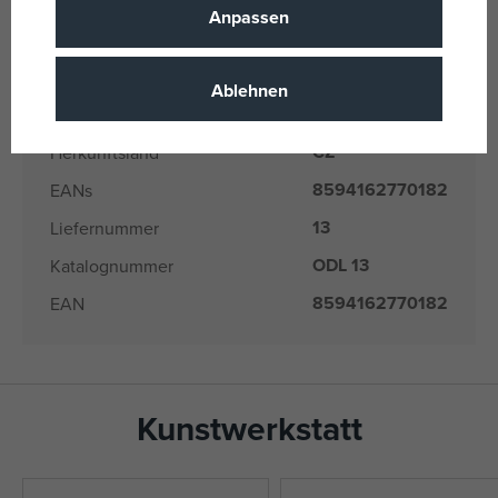
Für Mädchen
Anpassen
Geschlecht
und Jungen
Papier
Material
Ablehnen
8 Jahre
Alter von
CZ
Herkunftsland
8594162770182
EANs
13
Liefernummer
ODL 13
Katalognummer
8594162770182
EAN
Kunstwerkstatt