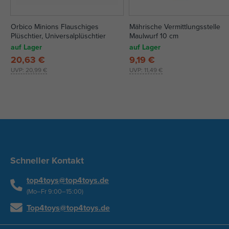
Orbico Minions Flauschiges
Mährische Vermittlungsstelle
Plüschtier, Universalplüschtier
Maulwurf 10 cm
auf Lager
auf Lager
20,63 €
9,19 €
UVP:
20,99 €
UVP:
11,49 €
Schneller Kontakt
top4toys@top4toys.de
(Mo–Fr 9:00–15:00)
Top4toys@top4toys.de