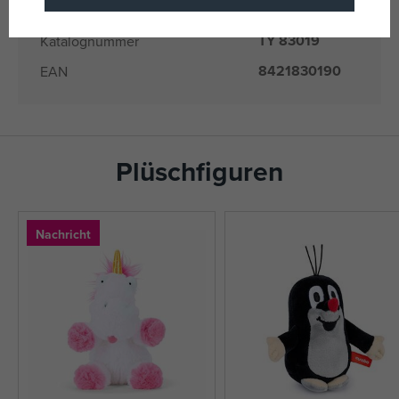
Produkte)
TY 83019
Katalognummer
8421830190
EAN
Plüschfiguren
Nachricht