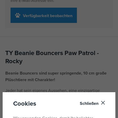
Ihre E-Mail-Adresse ein.
Verfügbarkeit beobachten
TY Beanie Bouncers Paw Patrol -
Rocky
Beanie Bouncers sind super springende, 10 cm große
Plüschtiere mit Charakter!
Jeder hat sein eigenes Aussehen, eine einzigartige
Persönlichkeit.
Cookies
Schließen
Perfekt zum Werfen, Sammeln und Spielen. Ob auf dem
Tisch, im Kinderzimmer oder unterwegs.
Wir verwenden Cookies, damit Ihr beliebter