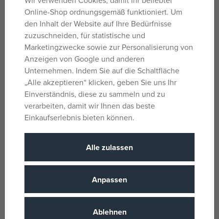
Beanie Bouncers sorgen überall für gute Laune.
Online-Shop ordnungsgemäß funktioniert. Um
den Inhalt der Website auf Ihre Bedürfnisse
Parameter
zuzuschneiden, für statistische und
Marketingzwecke sowie zur Personalisierung von
Anzeigen von Google und anderen
Für Mädchen
Unternehmen. Indem Sie auf die Schaltfläche
Geschlecht
und Jungen
„Alle akzeptieren“ klicken, geben Sie uns Ihr
Einverständnis, diese zu sammeln und zu
Mehrfarbig
Farbe
verarbeiten, damit wir Ihnen das beste
Paw Patrol
Lizenz
Einkaufserlebnis bieten können.
Plüsch
Material
3 Jahre
Alter von
Alle zulassen
CN
Herkunftsland
008421830190
Anpassen
EANs
83019
Liefernummer
Ablehnen
TY
(alle
Hersteller / Lieferant