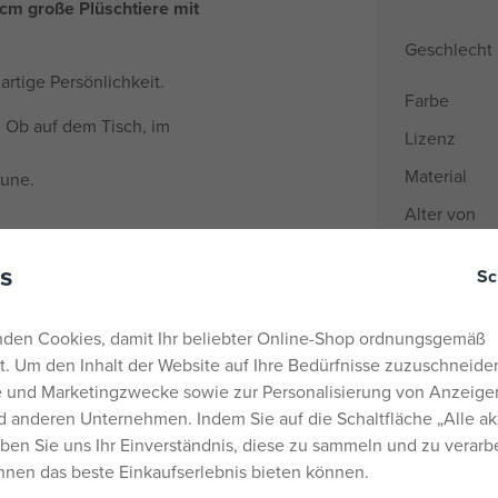
cm große Plüschtiere mit
Geschlecht
rtige Persönlichkeit.
Farbe
 Ob auf dem Tisch, im
Lizenz
Material
aune.
Alter von
Herkunftsla
s
Sc
EANs
Liefernumm
den Cookies, damit Ihr beliebter Online-Shop ordnungsgemäß
rt. Um den Inhalt der Website auf Ihre Bedürfnisse zuzuschneiden
Hersteller / 
he und Marketingzwecke sowie zur Personalisierung von Anzeige
 anderen Unternehmen. Indem Sie auf die Schaltfläche „Alle ak
Katalognu
eben Sie uns Ihr Einverständnis, diese zu sammeln und zu verarb
EAN
Ihnen das beste Einkaufserlebnis bieten können.