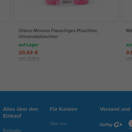
Orbico Minions Flauschiges Plüschtier,
Mä
Universalplüschtier
auf Lager
au
20,63 €
9,
UVP:
20,99 €
UV
Alles über den
Für Kunden
Versand und
Einkauf
Über uns
Rückgabe