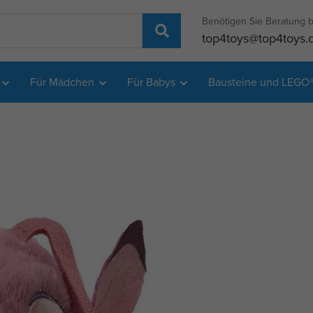
Benötigen Sie Beratung b
top4toys@top4toys.
Für Mädchen
Für Babys
Bausteine und LEGO