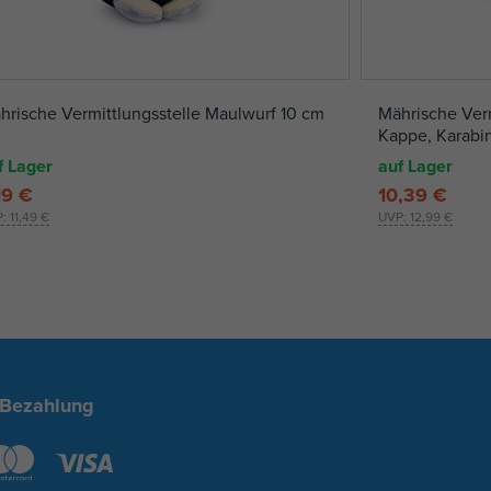
hrische Vermittlungsstelle Maulwurf 10 cm
Mährische Verm
Kappe, Karabi
f Lager
auf Lager
19 €
10,39 €
P:
11,49 €
UVP:
12,99 €
 Bezahlung