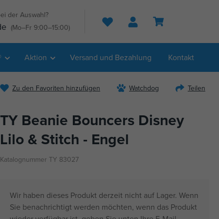
ei der Auswahl?
Suche
de
(Mo–Fr 9:00–15:00)
®
Aktion
Versand und Bezahlung
Kontakt
Zu den Favoriten hinzufügen
Watchdog
Teilen
TY Beanie Bouncers Disney
Lilo & Stitch - Engel
Katalognummer TY 83027
Wir haben dieses Produkt derzeit nicht auf Lager. Wenn
Sie benachrichtigt werden möchten, wenn das Produkt
wieder verfügbar ist, geben Sie unten Ihre E-Mail-