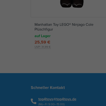
Manhattan Toy LEGO® Ninjago Cole
Plüschfigur
auf Lager
25,59 €
UVP:
31,99 €
Schneller Kontakt
top4toys@top4toys.de
(Mo–Fr 9:00–15:00)