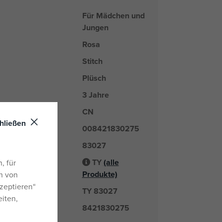
Für Mädchen und
Jungen
Rosa
Stitch
Plüsch
3 Jahre
CN
nd
hließen
008421830275
83027
er
TY
(alle
, für
Lieferant
Produkte)
n von
zeptieren“
TY 83027
mmer
eiten,
8421830275