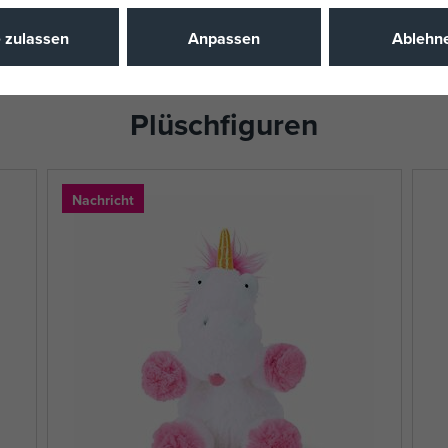
e zulassen
Anpassen
Ablehn
Plüschfiguren
Nachricht