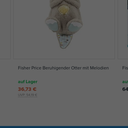
Fisher Price Beruhigender Otter mit Melodien
Fi
auf Lager
au
36,73 €
64
UVP:
54,19 €