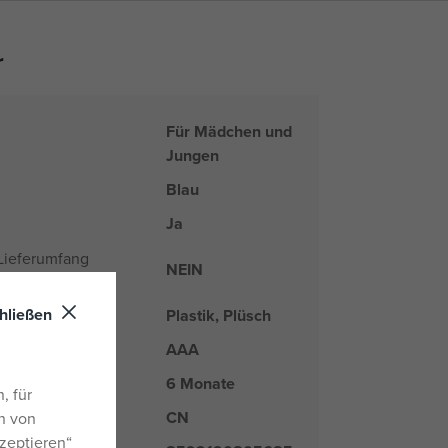
r
Für Mädchen und
Jungen
Blau
Ja
 Lieferumfang
NEIN
hließen
Plastik, Plüsch
AAA
Art der Batterien
6 Monate
, für
CN
nd
n von
zeptieren“