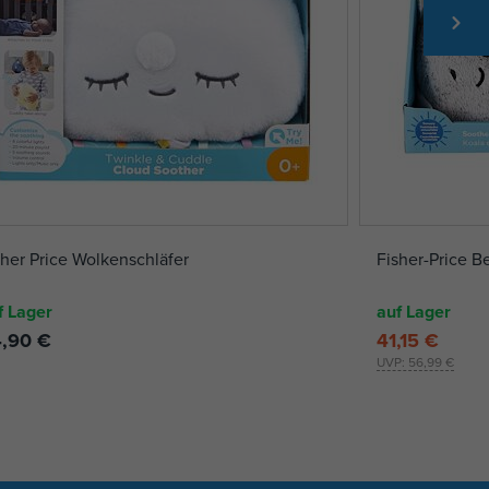
sher Price Wolkenschläfer
Fisher-Price B
f Lager
auf Lager
,90 €
41,15 €
UVP:
56,99 €