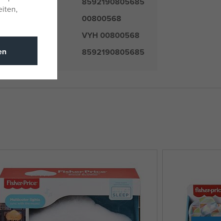
8592190805685
eiten,
00800568
er
VYH 00800568
mmer
en
8592190805685