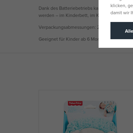
klicken, g
Dank des Batteriebetriebs kann das Spielzeu
damit wir 
werden – im Kinderbett, im Kinderwagen ode
Verpackungsabmessungen: 22 x 30 x 11 cm
All
Geeignet für Kinder ab 6 Monaten