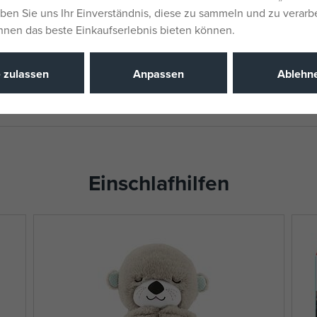
EANs
eben Sie uns Ihr Einverständnis, diese zu sammeln und zu verarb
g überall problemlos verwendet
Liefernumm
Ihnen das beste Einkaufserlebnis bieten können.
r unterwegs.
Katalognu
e zulassen
Anpassen
Ablehn
EAN
Einschlafhilfen