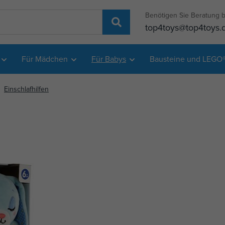
Benötigen Sie Beratung b
top4toys@top4toys.
Für Mädchen
Für Babys
Bausteine und LEGO
Einschlafhilfen