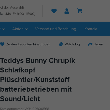
ei der Auswahl?
Suche
de
(Mo–Fr 9:00–15:00)
®
Aktion
Versand und Bezahlung
Kontakt
Zu den Favoriten hinzufügen
Watchdog
Teilen
Teddys Bunny Chrupík
Schlafkopf
Plüschtier/Kunststoff
batteriebetrieben mit
Sound/Licht
Katalognummer VYH 00800568