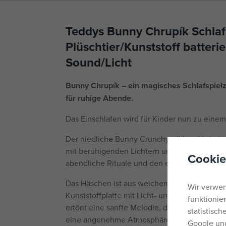
Teddys Bunny Chrupík Schlaf
Plüschtier/Kunststoff batteri
Sound/Licht
Bunny Chrupík – ein magisches Schlafspiel
für ruhige Abende.
Das Einschlafen wird für Kinder nun zu einem
Der niedliche Bunny Crunchyroll kombiniert 
mit beruhigenden Lichtern und Geräuschen. Er 
Cookie
abendliche Rituale und den ersten selbststän
Das Häschen ist aus weichem Plüsch gefertigt
Wir verwen
Kunststoffplatte mit Licht- und Soundeffekt
funktionie
ertönt eine sanfte Melodie, die das Kind ber
statistisc
eine angenehme Atmosphäre schafft.
Google und