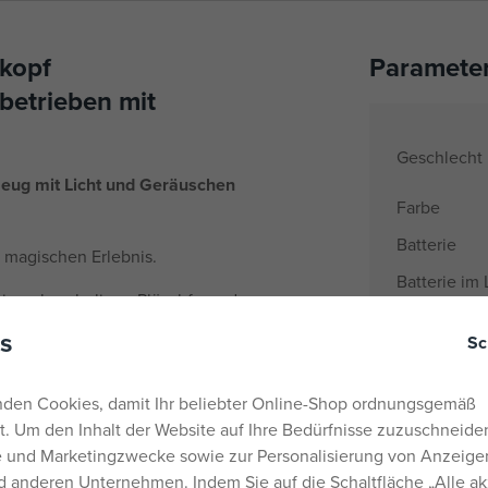
kopf
Paramete
ebetrieben mit
Geschlecht
zeug mit Licht und Geräuschen
Farbe
Batterie
 magischen Erlebnis.
Batterie im
einen kuscheligen Plüschfreund
enthalten
ist der perfekte Begleiter für
s
Sc
Material
digen Schlaf.
Anzahl und 
 und verfügt über eine
den Cookies, damit Ihr beliebter Online-Shop ordnungsgemäß
Alter von
en. Beim Drücken des Knopfes
rt. Um den Inhalt der Website auf Ihre Bedürfnisse zuzuschneiden
uhigt und mit gedämpftem Licht
Herkunftsla
he und Marketingzwecke sowie zur Personalisierung von Anzeige
 anderen Unternehmen. Indem Sie auf die Schaltfläche „Alle ak