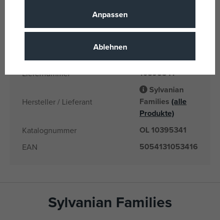
Sylvanila family
Name der Marke
Anpassen
3 Jahre
Alter von
CN
Herkunftsland
Ablehnen
5054131053416
EANs
10395341
Liefernummer
Sylvanian
Families
(alle
Hersteller / Lieferant
Produkte)
OL 10395341
Katalognummer
5054131053416
EAN
Sylvanian Families