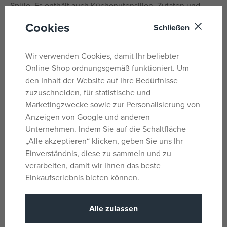
Spüle. Es enthält auch Küchenutensilien, Zutaten und
andere kleine Accessoires. Spielen Sie mit
Cookies
Schließen
Küchenutensilien, die im Küchenschrank in Schubladen
aufbewahrt werden können. Der Kühlschrank enthält eine
Gefrierbox, aus der das Eis mit einem Eisportionierer
Wir verwenden Cookies, damit Ihr beliebter
entnommen werden kann. Spülbecken 2x, Geschirr 2x,
Online-Shop ordnungsgemäß funktioniert. Um
Backofen 2x, Kühlschrank mit Gefrierfach, Eiswürfel x2,
den Inhalt der Website auf Ihre Bedürfnisse
Apfel, Gurke, Pfeffer, Plastikflasche, Milchbox, Ei,
zuzuschneiden, für statistische und
Papierboxen x7 (insgesamt 37 Stück). Alter: 3+
Marketingzwecke sowie zur Personalisierung von
Anzeigen von Google und anderen
Unternehmen. Indem Sie auf die Schaltfläche
Parameter
„Alle akzeptieren“ klicken, geben Sie uns Ihr
Einverständnis, diese zu sammeln und zu
verarbeiten, damit wir Ihnen das beste
Für Mädchen
Geschlecht
Einkaufserlebnis bieten können.
und Jungen
Textil, Kunststoff
Material
Alle zulassen
6 x 15 x 20
Produktabmessungen